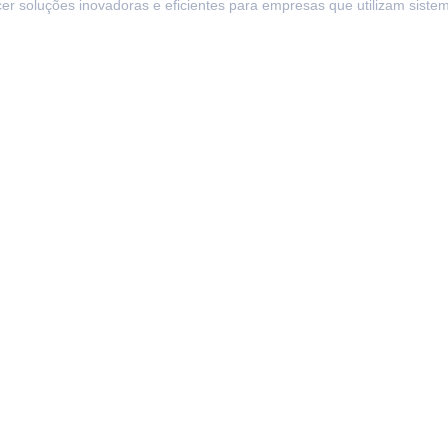
r soluções inovadoras e eficientes para empresas que utilizam siste