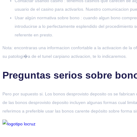
Contactar usando casino : tenemos casinos que carecen de algu
usuario de el casino para activarlos. Nuestro comunicacion pue
Usar algún normativa sobre bono : cuando algun bono comprende
introducirse a lo perfectamente esplendido del procedimiento s
referente en presto.
Nota: encontraras una informacion confortable a la activacion de la o
su patologi�a de el tunel carpiano activacion, te lo indicaremos.
Preguntas serios sobre bono
Pero por supuesto si. Los bonos desprovisto deposito os se fabrican 
de las bonos desprovisto deposito incluyen algunas formas cual limit
referimos a preferible usar las bonos carente depósito sobre forma si