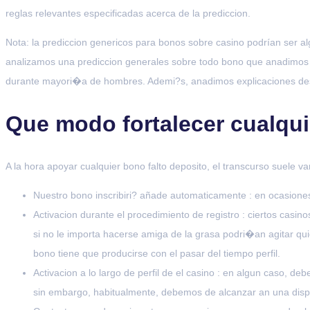
reglas relevantes especificadas acerca de la prediccion.
Nota: la prediccion genericos para bonos sobre casino podrían ser alg
analizamos una prediccion generales sobre todo bono que anadimos 
durante mayori�a de hombres. Ademi?s, anadimos explicaciones despla
Que modo fortalecer cualqui
A la hora apoyar cualquier bono falto deposito, el transcurso suele 
Nuestro bono inscribiri? añade automaticamente : en ocasione
Activacion durante el procedimiento de registro : ciertos casin
si no le importa hacerse amiga de la grasa podri�an agitar qui
bono tiene que producirse con el pasar del tiempo perfil.
Activacion a lo largo de perfil de el casino : en algun caso, 
sin embargo, habitualmente, debemos de alcanzar an una dispos