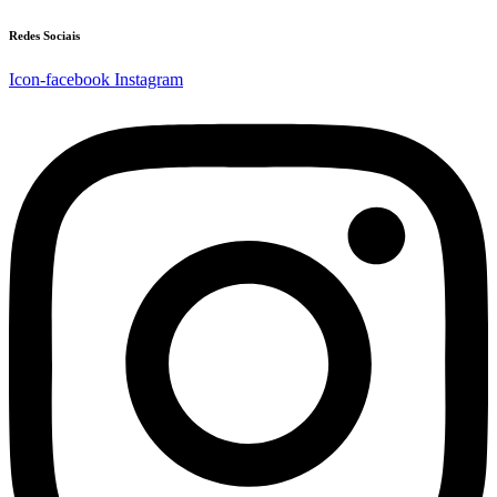
Redes Sociais
Icon-facebook
Instagram