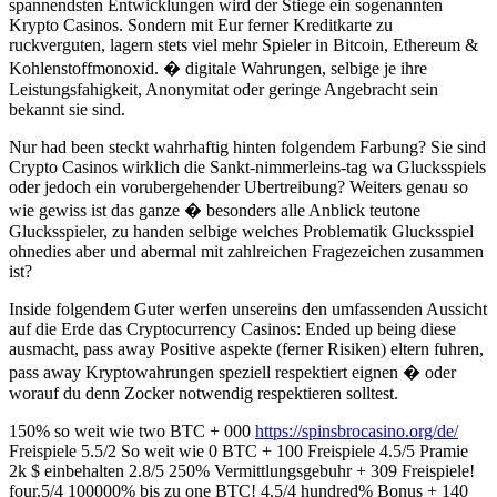
spannendsten Entwicklungen wird der Stiege ein sogenannten
Krypto Casinos. Sondern mit Eur ferner Kreditkarte zu
ruckverguten, lagern stets viel mehr Spieler in Bitcoin, Ethereum &
Kohlenstoffmonoxid. � digitale Wahrungen, selbige je ihre
Leistungsfahigkeit, Anonymitat oder geringe Angebracht sein
bekannt sie sind.
Nur had been steckt wahrhaftig hinten folgendem Farbung? Sie sind
Crypto Casinos wirklich die Sankt-nimmerleins-tag wa Glucksspiels
oder jedoch ein vorubergehender Ubertreibung? Weiters genau so
wie gewiss ist das ganze � besonders alle Anblick teutone
Glucksspieler, zu handen selbige welches Problematik Glucksspiel
ohnedies aber und abermal mit zahlreichen Fragezeichen zusammen
ist?
Inside folgendem Guter werfen unsereins den umfassenden Aussicht
auf die Erde das Cryptocurrency Casinos: Ended up being diese
ausmacht, pass away Positive aspekte (ferner Risiken) eltern fuhren,
pass away Kryptowahrungen speziell respektiert eignen � oder
worauf du denn Zocker notwendig respektieren solltest.
150% so weit wie two BTC + 000
https://spinsbrocasino.org/de/
Freispiele 5.5/2 So weit wie 0 BTC + 100 Freispiele 4.5/5 Pramie
2k $ einbehalten 2.8/5 250% Vermittlungsgebuhr + 309 Freispiele!
four.5/4 100000% bis zu one BTC! 4.5/4 hundred% Bonus + 140