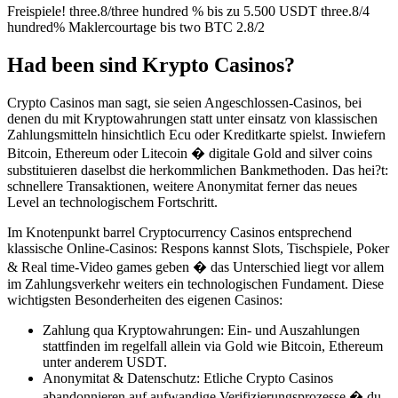
Freispiele! three.8/three hundred % bis zu 5.500 USDT three.8/4
hundred% Maklercourtage bis two BTC 2.8/2
Had been sind Krypto Casinos?
Crypto Casinos man sagt, sie seien Angeschlossen-Casinos, bei
denen du mit Kryptowahrungen statt unter einsatz von klassischen
Zahlungsmitteln hinsichtlich Ecu oder Kreditkarte spielst. Inwiefern
Bitcoin, Ethereum oder Litecoin � digitale Gold and silver coins
substituieren daselbst die herkommlichen Bankmethoden. Das hei?t:
schnellere Transaktionen, weitere Anonymitat ferner das neues
Level an technologischem Fortschritt.
Im Knotenpunkt barrel Cryptocurrency Casinos entsprechend
klassische Online-Casinos: Respons kannst Slots, Tischspiele, Poker
& Real time-Video games geben � das Unterschied liegt vor allem
im Zahlungsverkehr weiters ein technologischen Fundament. Diese
wichtigsten Besonderheiten des eigenen Casinos:
Zahlung qua Kryptowahrungen: Ein- und Auszahlungen
stattfinden im regelfall allein via Gold wie Bitcoin, Ethereum
unter anderem USDT.
Anonymitat & Datenschutz: Etliche Crypto Casinos
abandonnieren auf aufwandige Verifizierungsprozesse � du