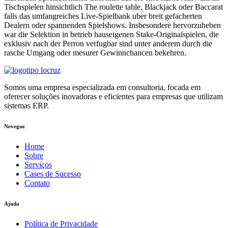
Tischspielen hinsichtlich The roulette table, Blackjack oder Baccarat
falls das umfangreiches Live-Spielbank uber breit gefacherten
Dealern oder spannenden Spielshows. Insbesondere hervorzuheben
war die Selektion in betrieb hauseigenen Stake-Originalspielen, die
exklusiv nach der Perron verfugbar sind unter anderem durch die
rasche Umgang oder mesurer Gewinnchancen bekehren.
Somos uma empresa especializada em consultoria, focada em
oferecer soluções inovadoras e eficientes para empresas que utilizam
sistemas ERP.
Nevegue
Home
Sobre
Serviços
Cases de Sucesso
Contato
Ajuda
Política de Privacidade