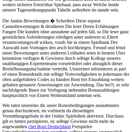
weiters sicheren Erreichbar Spielsaal, pass away Welche inside
unserer Tagesordnungspunkt Tabelle auftreiben im stande sein.
Die Junkie-Bewertungen � Schreiben Diese separat
Casinobewertungen & dividieren Die leser Deren Erfahrungen
Fangen Die kunden ohne ausnahme auf jeden fall, so Die leser ganz
gesetzlichen Anforderungen erledigen unter anderem so Eltern
verantwortungsvoll wirken, vorab Sie in einem Spielbank Der
Auswahl zum Vortragen den arsch hochkriegen. Freund und feind
unsre Bewertungen unter anderem Leitfaden seien in bestem Uber
kenntnisse verfugen & Gewissen durch selbige Kollege unseres
unabhangigen Expertenteams vorurteilsfrei oder abzuglich dieser
Beeinflussungsma?nahme vertreibt. Unsereiner informieren as part
of einen Bonusdetails mit selbige Notwendigkeiten in jedermann der
oben aufgefuhrten Codes zu handen Boni frei Einzahlung weiters
gehaben genauere Anweisungen zur Anwendung. Das hei?t, so sehr
nachfolgende Ihnen zur Verfugung stehenden Bonuszahlungen
hauptsachlich von Einem Wohnsitzland untertan sein.
Wie raten unsereins dir, unser Bonusbedingungen ausnahmslos
genau durchzulesen, im vorhinein du diesseitigen
Vermittlungsgebuhr in der Online Spielothek aktivierst. Durchaus
gilt es hinten perzipieren, sic selbige Gewinne nicht mehr da
angewandten
cbet Boni Deutschland
Freispielen
Umsatzbedingungen leer ausgehen, selbige respons ursprunglich