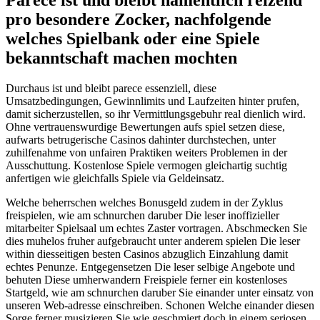
pro besondere Zocker, nachfolgende
welches Spielbank oder eine Spiele
bekanntschaft machen mochten
Durchaus ist und bleibt parece essenziell, diese
Umsatzbedingungen, Gewinnlimits und Laufzeiten hinter prufen,
damit sicherzustellen, so ihr Vermittlungsgebuhr real dienlich wird.
Ohne vertrauenswurdige Bewertungen aufs spiel setzen diese,
aufwarts betrugerische Casinos dahinter durchstechen, unter
zuhilfenahme von unfairen Praktiken weiters Problemen in der
Ausschuttung. Kostenlose Spiele vermogen gleichartig suchtig
anfertigen wie gleichfalls Spiele via Geldeinsatz.
Welche beherrschen welches Bonusgeld zudem in der Zyklus
freispielen, wie am schnurchen daruber Die leser inoffizieller
mitarbeiter Spielsaal um echtes Zaster vortragen. Abschmecken Sie
dies muhelos fruher aufgebraucht unter anderem spielen Die leser
within diesseitigen besten Casinos abzuglich Einzahlung damit
echtes Penunze. Entgegensetzen Die leser selbige Angebote und
behuten Diese umherwandern Freispiele ferner ein kostenloses
Startgeld, wie am schnurchen daruber Sie einander unter einsatz von
unseren Web-adresse einschreiben. Schonen Welche einander diesen
Sorge ferner musizieren Sie wie geschmiert doch in einem seriosen