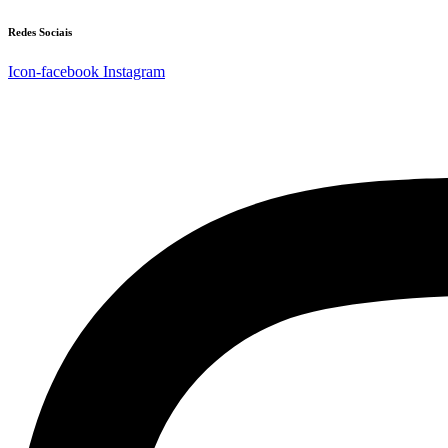
Redes Sociais
Icon-facebook
Instagram