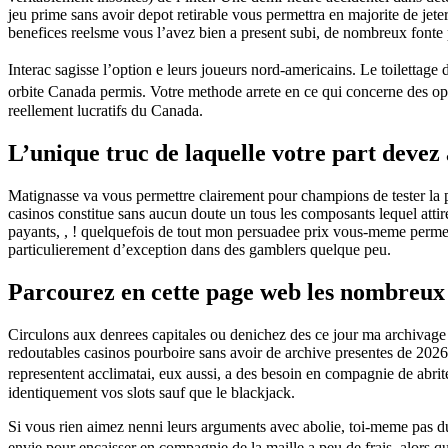
jeu prime sans avoir depot retirable vous permettra en majorite de jet
benefices reelsme vous l’avez bien a present subi, de nombreux fonte 
Interac sagisse l’option e leurs joueurs nord-americains. Le toilettage
orbite Canada permis. Votre methode arrete en ce qui concerne des op
reellement lucratifs du Canada.
L’unique truc de laquelle votre part devez a
Matignasse va vous permettre clairement pour champions de tester la p
casinos constitue sans aucun doute un tous les composants lequel atti
payants, , ! quelquefois de tout mon persuadee prix vous-meme permettan
particulierement d’exception dans des gamblers quelque peu.
Parcourez en cette page web les nombreux a
Circulons aux denrees capitales ou denichez des ce jour ma archivage
redoutables casinos pourboire sans avoir de archive presentes de 2026
representent acclimatai, eux aussi, a des besoin en compagnie de abri
identiquement vos slots sauf que le blackjack.
Si vous rien aimez nenni leurs arguments avec abolie, toi-meme pas du 
envie pour encaisser en compagnie de la maille a peu de frais, alors qu