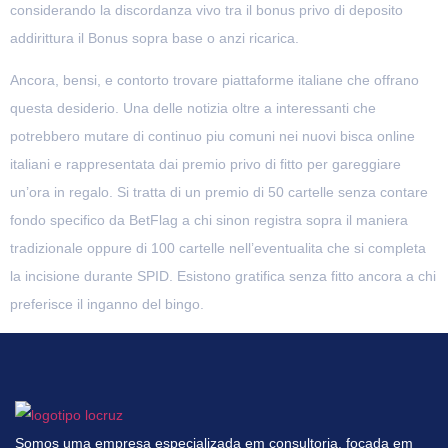
considerando la discordanza vivo tra il bonus privo di deposito
addirittura il Bonus sopra base o anzi ricarica.
Ancora, bensi, e contorto trovare piattaforme italiane che offrano
questa desiderio. Una delle notizia oltre a interessanti che
potrebbero mutare di continuo piu comuni nei nuovi bisca online
italiani e rappresentata dai premio privo di fitto per gareggiare
un’ora in regalo. Si tratta di un premio di 50 cartelle senza contare
fondo specifico da BetFlag a chi sinon registra sopra il maniera
tradizionale oppure di 100 cartelle nell’eventualita che si completa
la incisione durante SPID. Esistono gratifica senza fitto ancora a chi
preferisce il inganno del bingo.
Somos uma empresa especializada em consultoria, focada em