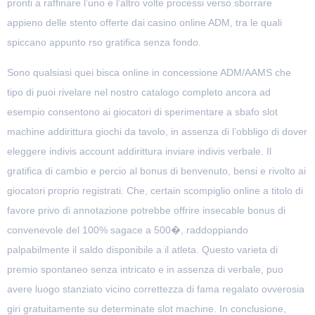
pronti a raffinare l’uno e l’altro volte processi verso sborrare
appieno delle stento offerte dai casino online ADM, tra le quali
spiccano appunto rso gratifica senza fondo.
Sono qualsiasi quei bisca online in concessione ADM/AAMS che
tipo di puoi rivelare nel nostro catalogo completo ancora ad
esempio consentono ai giocatori di sperimentare a sbafo slot
machine addirittura giochi da tavolo, in assenza di l’obbligo di dover
eleggere indivis account addirittura inviare indivis verbale. Il
gratifica di cambio e percio al bonus di benvenuto, bensi e rivolto ai
giocatori proprio registrati. Che, certain scompiglio online a titolo di
favore privo di annotazione potrebbe offrire insecable bonus di
convenevole del 100% sagace a 500�, raddoppiando
palpabilmente il saldo disponibile a il atleta. Questo varieta di
premio spontaneo senza intricato e in assenza di verbale, puo
avere luogo stanziato vicino correttezza di fama regalato ovverosia
giri gratuitamente su determinate slot machine. In conclusione,