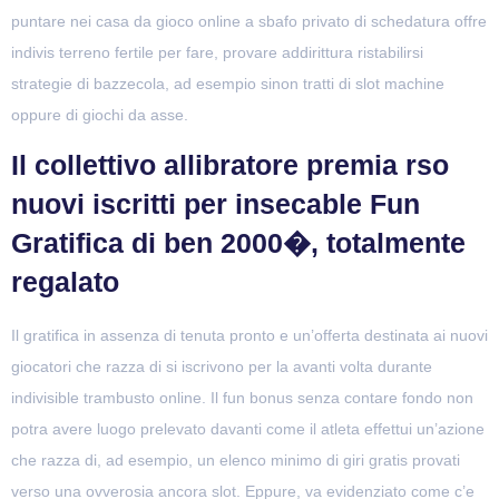
puntare nei casa da gioco online a sbafo privato di schedatura offre
indivis terreno fertile per fare, provare addirittura ristabilirsi
strategie di bazzecola, ad esempio sinon tratti di slot machine
oppure di giochi da asse.
Il collettivo allibratore premia rso
nuovi iscritti per insecable Fun
Gratifica di ben 2000�, totalmente
regalato
Il gratifica in assenza di tenuta pronto e un’offerta destinata ai nuovi
giocatori che razza di si iscrivono per la avanti volta durante
indivisible trambusto online. Il fun bonus senza contare fondo non
potra avere luogo prelevato davanti come il atleta effettui un’azione
che razza di, ad esempio, un elenco minimo di giri gratis provati
verso una ovverosia ancora slot. Eppure, va evidenziato come c’e