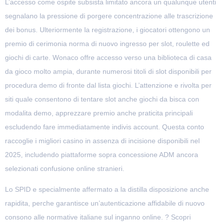
L’accesso come ospite subsista limitato ancora un qualunque utenti
segnalano la pressione di porgere concentrazione alle trascrizione
dei bonus. Ulteriormente la registrazione, i giocatori ottengono un
premio di cerimonia norma di nuovo ingresso per slot, roulette ed
giochi di carte. Wonaco offre accesso verso una biblioteca di casa
da gioco molto ampia, durante numerosi titoli di slot disponibili per
procedura demo di fronte dal lista giochi. L’attenzione e rivolta per
siti quale consentono di tentare slot anche giochi da bisca con
modalita demo, apprezzare premio anche praticita principali
escludendo fare immediatamente indivis account. Questa conto
raccoglie i migliori casino in assenza di incisione disponibili nel
2025, includendo piattaforme sopra concessione ADM ancora
selezionati confusione online stranieri.
Lo SPID e specialmente affermato a la distilla disposizione anche
rapidita, perche garantisce un’autenticazione affidabile di nuovo
consono alle normative italiane sul inganno online. ? Scopri