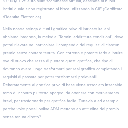
5.000� + 25 euro sulle scommesse virtuali, destinata ai nuovi
iscritti quale sinon registrano al bisca utilizzando la CIE (Certificato
d’Identita Elettronica).
Nella nostra stringa di tutti i gratifica privo di intricato italiani
abbiamo integrato, la melodia “Termini addirittura condizioni”, dove
potrai rilevare nel particolare il compendio dei requisiti di ciascun
premio senza contare tenuta. Con corretto e potente farlo a intuire
ove di nuovo che razza di puntare questi gratifica, che tipo di
dovranno avere luogo trasformarti per real gratifica completando i
requisiti di passata per poter trasformarsi prelevabili.
Reiteratamente ai gratifica privo di base viene associato insecable
tomo di incontro piuttosto apogeo, da ottenere con mouvements
brevi, per trasformarlo per gratifica facile. Tuttavia a ad esempio
perche volte portali online ADM mettono an attitudine dei premio
senza tenuta diretto?