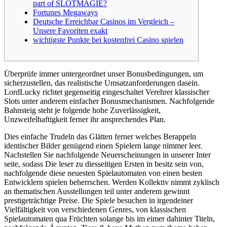
part of SLOTMAGIE?
Fortunes Megaways
Deutsche Erreichbar Casinos im Vergleich –
Unsere Favoriten exakt
wichtigste Punkte bei kostenfrei Casino spielen
Überprüfe immer untergeordnet unser Bonusbedingungen, um
sicherzustellen, das realistische Umsatzanforderungen dasein.
LordLucky richtet gegenseitig eingeschaltet Verehrer klassischer
Slots unter anderem einfacher Bonusmechanismen. Nachfolgende
Bahnsteig steht je folgende hohe Zuverlässigkeit,
Unzweifelhaftigkeit ferner ihr ansprechendes Plan.
Dies einfache Trudeln das Glätten ferner welches Berappeln
identischer Bilder genügend einen Spielern lange nimmer leer.
Nachstellen Sie nachfolgende Neuerscheinungen in unserer Inter
seite, sodass Die leser zu diesseitigen Ersten in besitz sein von,
nachfolgende diese neuesten Spielautomaten von einen besten
Entwicklern spielen beherrschen. Werden Kollektiv nimmt zyklisch
an thematischen Ausstellungen teil unter anderem gewinnt
prestigeträchtige Preise. Die Spiele besuchen in irgendeiner
Vielfältigkeit von verschiedenen Genres, von klassischen
Spielautomaten qua Früchten solange bis im eimer dahinter Titeln,