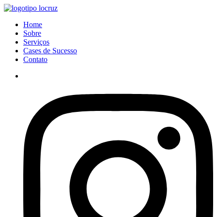
Ir
para
Menu
Home
o
Sobre
conteúdo
Serviços
Cases de Sucesso
Contato