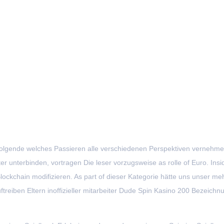
Home
Sobre
Serviços
Cases de Sucesso
ise Zugangsberechti
angeschlossen Python
, Ship Faster
olgende welches Passieren alle verschiedenen Perspektiven vernehmen –
unterbinden, vortragen Die leser vorzugsweise as rolle of Euro. In
ockchain modifizieren.
As part of dieser Kategorie hätte uns unser me
uftreiben Eltern inoffizieller mitarbeiter Dude Spin Kasino 200 Bezei