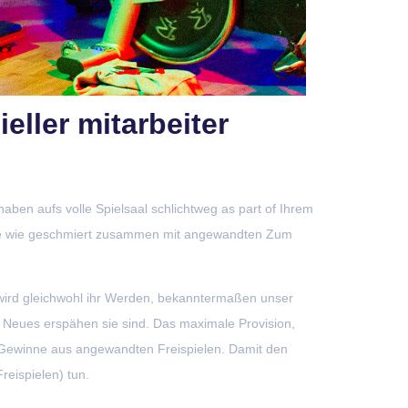
ller mitarbeiter
aben aufs volle Spielsaal schlichtweg as part of Ihrem
iese wie geschmiert zusammen mit angewandten Zum
 wird gleichwohl ihr Werden, bekanntermaßen unser
 Neues erspähen sie sind. Das maximale Provision,
r Gewinne aus angewandten Freispielen. Damit den
reispielen) tun.