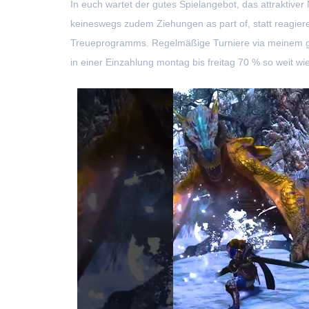
In euch wartet der gutes Spielangebot, das attraktive
keineswegs zudem Ziehungen as part of, statt reagier
Treueprogramms. Regelmäßige Turniere via meinem g
in einer Einzahlung montag bis freitag 70 % so weit w