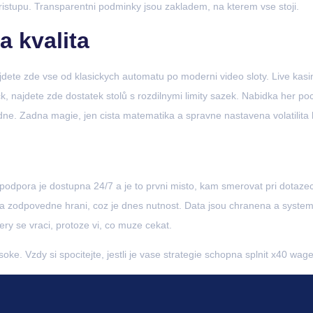
istupu. Transparentni podminky jsou zakladem, na kterem vse stoji.
a kvalita
dete zde vse od klasickych automatu po moderni video sloty. Live kasi
k, najdete zde dostatek stolů s rozdilnymi limity sazek. Nabidka her p
e. Zadna magie, jen cista matematika a spravne nastavena volatilita 
podpora je dostupna 24/7 a je to prvni misto, kam smerovat pri dotaze
a zodpovedne hrani, coz je dnes nutnost. Data jsou chranena a system
tery se vraci, protoze vi, co muze cekat.
ke. Vzdy si spocitejte, jestli je vase strategie schopna splnit x40 wage