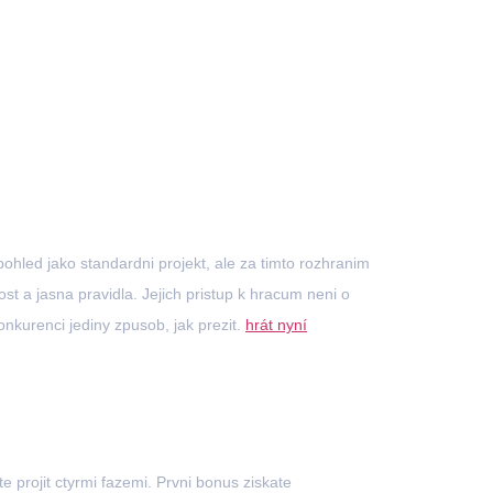
Contato
se penize
ohled jako standardni projekt, ale za timto rozhranim
st a jasna pravidla. Jejich pristup k hracum neni o
nkurenci jediny zpusob, jak prezit.
hrát nyní
e projit ctyrmi fazemi. Prvni bonus ziskate