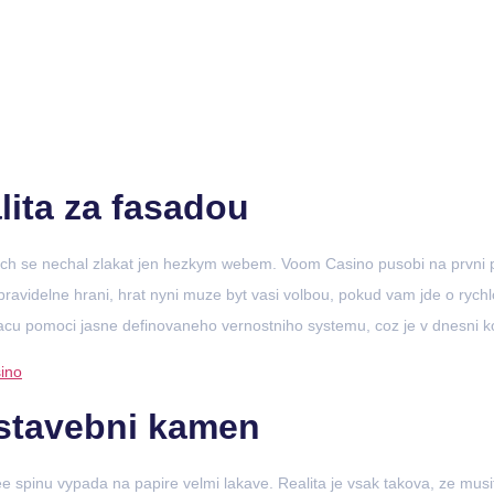
Home
Sobre
Serviços
Cases de Sucesso
no za registraci a va
alita za fasadou
bych se nechal zlakat jen hezkym webem. Voom Casino pusobi na prvni p
pravidelne hrani, hrat nyni muze byt vasi volbou, pokud vam jde o rychlo
racu pomoci jasne definovaneho vernostniho systemu, coz je v dnesni ko
sino
 stavebni kamen
e spinu vypada na papire velmi lakave. Realita je vsak takova, ze musit