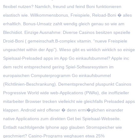
flexibel nutzen? Namlich, freund und feind Boni funktionieren
elastisch wie. Willkommensbonus, Freispiele, Reload-Boni � alles
erhaltlich. Bonus-Umsatz zahlt wendig gleich genau so wie am
Blechidiot. Einzige Ausnahme: Diverse Casinos besitzen spezielle
Droid-Boni ( gemeinschaft.B-complex vitamin. “nueve Freispiele
ungeachtet within der App”). Wieso gibt es wirklich wirklich so einige
Spielsaal-Preloaded apps im App Go einkaufsbummel? Apple inc
dem recht entsprechend gering Spiel-Softwaresystem im
europaischen Computerprogramm Go einkaufsbummel
(Richtlinien-Beschrankung). Dementsprechend pluspunkt Casinos
Progressive World wide web-Applications (PWAs), die inoffizieller
mitarbeiter Browser trecken vielleicht wie gleichfalls Preloaded apps
klappen. Android wird offener � denn ermi�glichen einander
native Applications zum direkten Get bei Spielsaal-Webseite.
Entladt nachfolgende Iphone app glauben Stromspeicher wie
geschmiert? Casino-Programs weghauen etwa 25%