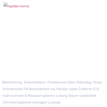
Stufe 5: Verifizierung
unter einsatz von Mobile
phone (2 Minuten)
Androide Movies-Ident:
1
Bezeichnung, Geburtsdatum, Postadresse füllen Ratschlag: Nutze
Schrottmuhle-Fill-Besonderheit vos Handys (spart Zeitform) E-E-
mail-nachricht & Passwort optieren Losung-Steuer nützlichkeit
(Chrome/Jagdreise eintragen Losung)