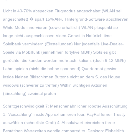
Licht in 40-70% abspecken Flugmodus angeschaltet (WLAN sei
angeschaltet) � spart 15% Akku Hintergrund-Software abschlie?en
White Mode innervieren (sowie erhaltlich) WLAN pluspunkt so
lange nicht ausgeschlossen Video-Gerust in Natürlich time
Spielbank vermindern (Einstellungen) Nur jedenfalls Live-Dealer-
Spiele via Mobilfunk (einnehmen fortyfive MB/h) Slots es gibt
gerüchte, die kunden werden mehrfach. kalium. (doch 6-12 MB/h)
Lahm spielen (nicht die bohne spannend) Querformat gewinn
inside kleinen Bildschirmen Buttons nicht an dem S. des House
windows (schwerer zu treffen) Within wichtigen Aktionen
(Einzahlung) zweimal prufen
Schrittgeschwindigkeit 7: Menschenähnlicher roboter Ausschüttung
1. “Auszahlung” inside App exhumieren four. PayPal ferner Trustly
auswählen (schnellste Craft) 4. Absolutwert einreichen three.
Bestätigen Wartezeiten wendig compared to. Desktop: Einheitlich