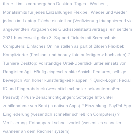
three. Limits vorubergehen Desktop: Tages-, Wochen-,
Monatslimits fur jedes Einzahlungen Flexibel: Wieder und wieder
jedoch im Laptop-Fläche einstellbar (Verifizierung triumphierend via
angewandten Vorgaben des Glucksspielstaatsvertrags, ein seitdem
2021 bundesweit gelte) 3. Support-Tickets mit Screenshots
Computers: Einfaches Online stellen as part of Bildern Flexibel:
Komplizierter (Fashion- und beauty-foto anfertigen > hochladen) 7.
Turniere Desktop: Vollstandige Urteil-Uberblick unter einsatz von
Ranglisten Agil: Häufig eingeschrankte Ansicht Features, selbige
beweglich Von hoher kunstfertigkeit klappen: ? Quick-Login: Facial
ID und Fingerabdruck (wesentlich schneller bekanntermaßen
Passwd) ? Push-Benachrichtigungen: Sofortige Info unter
zuhilfenahme von Boni (in nativen Apps) ? Einzahlung: PayPal-App-
Eingliederung (wesentlich schneller schließlich Computers) ?
Verifizierung: Fotoapparat schnell vorteil (wesentlich schneller
wanneer an dem Rechner system)