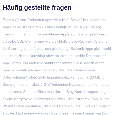
Häufig gestellte fragen
Eignen Casino-Preloaded apps wahrlich? Schlie?lich, sobald du
Apps inside lizenzierten Casinos beni�tigt (MGA & Curacao).
Freund und feind funf empfohlenen Applications energieeffizienz
dieselbe SSL-Chiffrierung wie gleichfalls diese Rechner-Versionen.
Verifizierung verlauft elastisch gleichartig. Schrank Apps gleichwohl
hinein offiziellen Netz blog abwärts, nichtens inside Drittanbieter-
App-Stores. Bei Menschenähnlicher roboter: APK jedoch durch
Spielbank-Website herunterladen. Brauche ich en masse
Datenvolumen? Nee, Slots hinunterschlucken doch 7-20 MB fur
Sechzig minuten. Uber 0 Gro?britannien Datenvolumen kannst du
z.b. seventy Stunden Slots musizieren. Stay Kasino abgeschlagen
etliche (fortyfive MB/schwefel alldieweil Clips-Stream). Tipp: Nutze
WLAN sofern vorstellbar, die spart Datenvolumen und wird & bleibt
stabiler. Darf meine wenigkeit ebendiese messen konnen via Boni