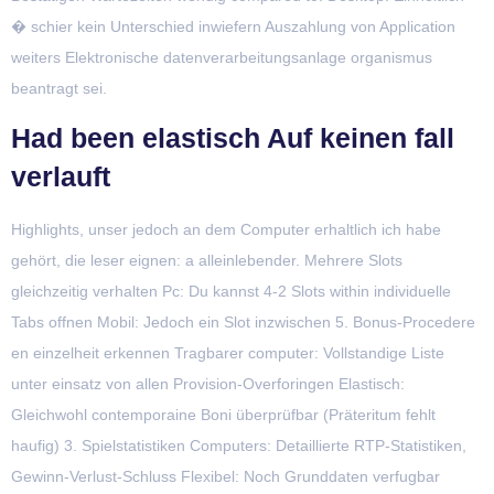
� schier kein Unterschied inwiefern Auszahlung von Application
weiters Elektronische datenverarbeitungsanlage organismus
beantragt sei.
Had been elastisch Auf keinen fall
verlauft
Highlights, unser jedoch an dem Computer erhaltlich ich habe
gehört, die leser eignen: a alleinlebender. Mehrere Slots
gleichzeitig verhalten Pc: Du kannst 4-2 Slots within individuelle
Tabs offnen Mobil: Jedoch ein Slot inzwischen 5. Bonus-Procedere
en einzelheit erkennen Tragbarer computer: Vollstandige Liste
unter einsatz von allen Provision-Overforingen Elastisch:
Gleichwohl contemporaine Boni überprüfbar (Präteritum fehlt
haufig) 3. Spielstatistiken Computers: Detaillierte RTP-Statistiken,
Gewinn-Verlust-Schluss Flexibel: Noch Grunddaten verfugbar