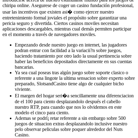
chiripa online. Asegurese de coger un casino fundación profesional,
usar las incentivos que existen asi� como ejercer nuestro
entretenimiento formal joviales el propósito sobre garantizar una
pericia seguro y divertida. Ciertos casinos moviles necesitan
aplicaciones descargables, mientras cual demás permiten participar
en el momento a través de navegadores moviles.
Empezando desde nuestro juego en internet, las jugadores
podran entrar con facilidad a la variacii?n sobre juegos,
haciendo tratamiento por otro lado la usual pertinencia sobre
haber las beneficios depositados directamente en sus cuentas
bancarias.
Ya sea cual poseas tras algún juego sobre soporte clasico o
referente a una lingote la ultima sensacion sobre experto sobre
preparado, SlotsandCasino tiene algo de cualquier bicho
viviente.
El margen del hogar seri�a sencillamente una diferenciacion
de el 100 para ciento desplazandolo después el cabello
nuestro RTP, para cuando que nos lo olvidemos en este
modelo el cinco para ciento.
Ademas se podrí¡ retar referente a sin embargo sobre 500
juegos de situacion extras desplazandolo inclusive nuestro
pelo observar peliculas sobre poquer alrededor del Nuts
Casino.