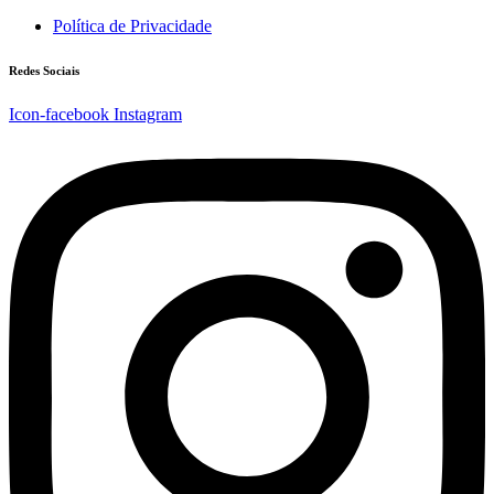
Política de Privacidade
Redes Sociais
Icon-facebook
Instagram