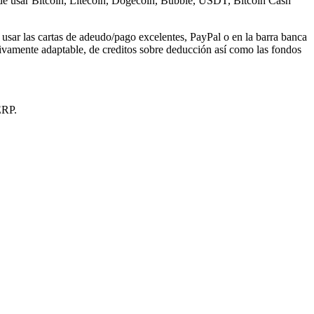
uede usar Bitcoin, Litecoin, Dogecoin, Bubble, USDT, Bitcoin Cash
 usar las cartas de adeudo/pago excelentes, PayPal o en la barra banca
esivamente adaptable, de creditos sobre deducción así­ como las fondos
ERP.