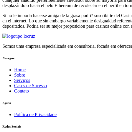
cualquier añadido preferiblemente alrededor sobre su mayoria para ca
desplazándolo hacia el pelo Ethereum de recolectar en el perfil en tor
Si no le importa hacerse amiga de la grasa podri? suscribirte del Casi
en el internet. Lo que sin embargo variablemente desigualdad referente
depositados. Podria ser su mejor proposicion para casinos online con
Somos uma empresa especializada em consultoria, focada em oferecer 
Nevegue
Home
Sobre
Serviços
Cases de Sucesso
Contato
Ajuda
Política de Privacidade
Redes Sociais