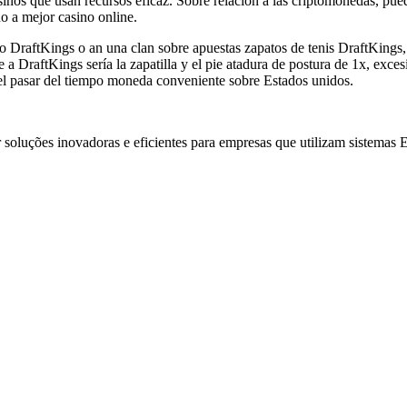
sinos que usan recursos eficaz. Sobre relacion a las criptomonedas, p
no a mejor casino online.
no DraftKings o an una clan sobre apuestas zapatos de tenis DraftKings,
 a DraftKings serí­a la zapatilla y el pie atadura de postura de 1x, exc
 el pasar del tiempo moneda conveniente sobre Estados unidos.
soluções inovadoras e eficientes para empresas que utilizam sistemas 