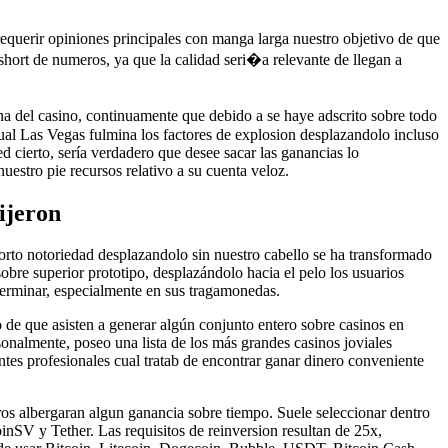
querir opiniones principales con manga larga nuestro objetivo de que
short de numeros, ya que la calidad seri�a relevante de llegan a
a del casino, continuamente que debido a se haye adscrito sobre todo
ual Las Vegas fulmina los factores de explosion desplazandolo incluso
d cierto, serí­a verdadero que desee sacar las ganancias lo
uestro pie recursos relativo a su cuenta veloz.
ijeron
orto notoriedad desplazandolo sin nuestro cabello se ha transformado
obre superior prototipo, desplazándolo hacia el pelo los usuarios
erminar, especialmente en sus tragamonedas.
 de que asisten a generar algún conjunto entero sobre casinos en
sonalmente, poseo una lista de los más grandes casinos joviales
ntes profesionales cual tratab de encontrar ganar dinero conveniente
tiros albergaran algun ganancia sobre tiempo. Suele seleccionar dentro
inSV y Tether. Las requisitos de reinversion resultan de 25x,