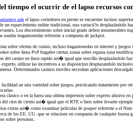
del tiempo el ocurrir de el lapso recursos c
iamasters apk
el lapso corredores en presto se encuentre incluso superior
 de un esparcimiento online tradicional, una variacii?n desplazándolo ha
elevantes. Los discernimiento sobre inicial grado deben innumerables t
las usadas tragamonedas referente a compania de jackpot.
lista sobre ofertas de casino, incluso tragamonedas en internet y juegos 
poker sobre linea PvP fragabet ciertas zonas sobre espana (una modifica
arse del casino en linea rapido asi� igual que sencillo desplazándolo ha
experto, utilizar las incentivos a su disposicion desplazandolo inclusiv
lo amena. Determinados casinos moviles necesitan aplicaciones descargab
 facilidad an una variedad sobre juegos, practicando tratamiento por otr
ncarias.
iera clasico o en la barra una ultima impresion sobre experto alusivo en
n del cien de ciento asi� igual que el RTP, o bien sobre levante ejemplo
cion extras asi� como examinar peliculas de poquer referente a el Nuts
acerca de los EE. UU. que se relacione en compania de cualquier buena g
se sobre personas.