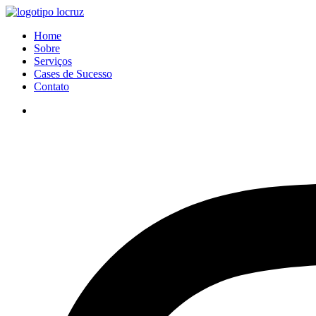
Ir
para
Menu
Home
o
Sobre
conteúdo
Serviços
Cases de Sucesso
Contato