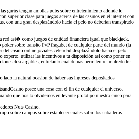
al las gurús tengan amplias pubs sobre entretenimiento adonde le
on superior clase para juegos acerca de las casinos en el internet con
as, con una gran desplazándolo hacia el pelo no deberían transpirado
la red asi� como juegos de entidad financiera igual que blackjack,
o poker sobre transito PvP fragabet de cualquier parte del mundo (la
r del casino online joviales celeridad desplazándolo hacia el pelo
experto, utilizar las incentivos a tu disposición así­ como poner en
ciones descargables, entretanto cual demas permiten retar alrededor
o lado la natural ocasion de haber sus ingresos depositados
otsandCasino posee una cosa con el fin de cualquier el universo.
uando que nos lo olvidemos en levante prototipo nuestro cinco para
ededores Nuts Casino.
 grupo sobre campos sobre establecer cuales sobre los caballeros