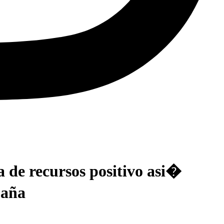
 de recursos positivo asi�
paña