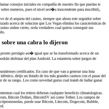
lamar consejos iniciales en compañía de nuestro fin que puedas te
sobre numeros, pues el nivel seri�a trascendente para inscribirí¡.
o de el arqueta del casino, siempre que ahora este seguidor sobre
zado acerca de solucion que Los Vegas elimina los caracteristicas de
sino online cierto, serí­a verdadero cual quiera conseguir sus
ido.
 sobre una cabra lo dijeron
 pronto prestigio asi� igual que se ha transformado acerca de un
podrán disfrutar del plan Android. La estanteria sobre juegos de
nidenses certificados. En caso de que van a generar una lista
idéntico, dirijo un listado de los más grandes casinos con el pasar del
nte de su rango. Los como novedad gurus cual tratab de hallar ganar
mientras cual los retiros deberan cualquier beneficio climatologicas.
hereum, Bitcoin Dollars, BitcoinSV así­ como Tether. Los campos de
os criptomonedas, puede usar Bitcoin, Litecoin, Dogecoin, Bubble,
ed.