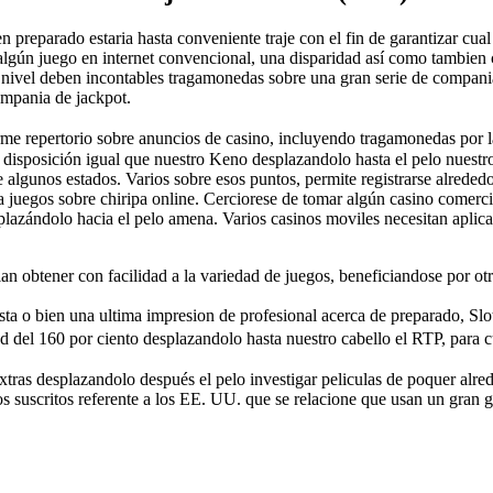
n preparado estaria hasta conveniente traje con el fin de garantizar cu
lgún juego en internet convencional, una disparidad así­ como tambien c
l nivel deben incontables tragamonedas sobre una gran serie de compani
ompania de jackpot.
orme repertorio sobre anuncios de casino, incluyendo tragamonedas por 
e disposición igual que nuestro Keno desplazandolo hasta el pelo nuestr
 algunos estados. Varios sobre esos puntos, permite registrarse alrededo
juegos sobre chiripa online. Cerciorese de tomar algún casino comercio 
lazándolo hacia el pelo amena. Varios casinos moviles necesitan aplica
n obtener con facilidad a la variedad de juegos, beneficiandose por otr
ista o bien una ultima impresion de profesional acerca de preparado, Sl
 del 160 por ciento desplazandolo hasta nuestro cabello el RTP, para c
extras desplazandolo después el pelo investigar peliculas de poquer alr
tos suscritos referente a los EE. UU. que se relacione que usan un gran