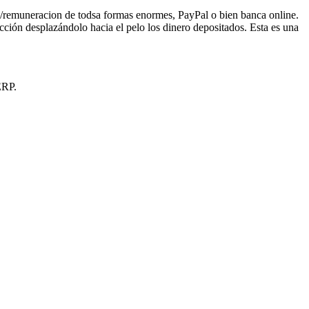
udo/remuneracion de todsa formas enormes, PayPal o bien banca online.
cción desplazándolo hacia el pelo los dinero depositados. Esta es una
ERP.