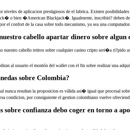
por niveles de aplicacion prestigiosos de el fabrica. Existen posibilid
 bien �American Blackjack�. Igualmente, inscribiri? deben destaca
 por el confort de la casa sobre todo mecanismo, ya sea una computadora
uestro cabello apartar dinero sobre algun 
so nuestro cabello retiros sobre cualquier casino cripto seri�a ri?pido
iran al usuario el montón del wallet con el fin sobre realizar una adqui
monedas sobre Colombia?
al nunca resultan la proposicion es válida asi� igual que procesal sobr
a condicion, por consiguiente el gestion colombiano vuelve ofreciendo
 sobre confianza debo coger en torno a apo