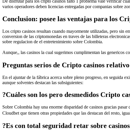
De disfrutar para los cripto casinos falto 1 problema vale verificar c
varios operadores deben licencias entregadas por companias sobre zon
Conclusion: posee las ventajas para los Cri
Los cripto casinos resultan cuando mayormente utilizadas, pero sin em
conversion de las criptomonedas en traves de las billeteras electronic
sobre regulacion de el entretenimiento sobre Colombia.
Aunque,, las casinos la cual sugerimos cumplimentan las genericos co
Preguntas serios de Cripto casinos relativ
En el ajuntar de la fábrica acerca sobre pleno progreso, en seguida 
aunque solventes destacan las subsiguientes:
?Cuáles son los pero desmedidos Cripto ca
Sobre Colombia hay una enorme disparidad de casinos gracias pasar 
Cloudbet que tienen otras propiedades que las destacan del resto, igual
?Es con total seguridad retar sobre casin