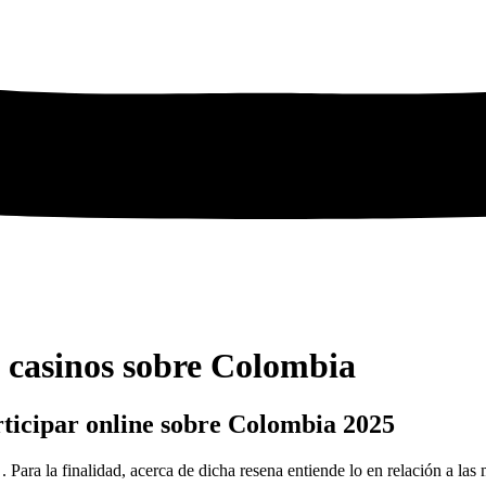
o casinos sobre Colombia
articipar online sobre Colombia 2025
. Para la finalidad, acerca de dicha resena entiende lo en relación a la