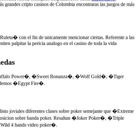
más grandes cripto casinos de Colombia encontraras las juegos de más
ta� con el fin de unicamente mencionar ciertas. Referente a las
iten palpitar la pericia analogo en el casino de toda la vida
nedas
tes: �Buffalo Power�, �Sweet Bonanza�, �Wolf Gold�, �Tiger
idemos �Egypt Fire�.
 listo joviales diferentes clases sobre poker semejante que �Extreme
icion sobre banda poker. Resaltan �Joker Poker�, �Triple
ild 4 hands video poker�.