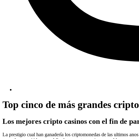
Top cinco de más grandes cript
Los mejores cripto casinos con el fin de p
La prestigio cual han ganadería los criptomonedas de las ultimos anos 