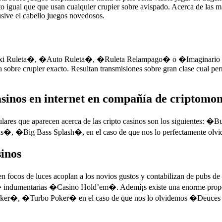
sto igual que que usan cualquier crupier sobre avispado. Acerca de las 
usive el cabello juegos novedosos.
axi Ruleta�, �Auto Ruleta�, �Ruleta Relampago� o �Imaginario Rule
 sobre crupier exacto. Resultan transmisiones sobre gran clase cual perm
asinos en internet en compañía de criptomo
ulares que aparecen acerca de las cripto casinos son los siguien
�Big Bass Splash�, en el caso de que nos lo perfectamente olv
sinos
 en focos de luces acoplan a los novios gustos y contabilizan de pubs de
dumentarias �Casino Hold’em�. Ademí¡s existe una enorme propos
r�, �Turbo Poker� en el caso de que nos lo olvidemos �Deuces W