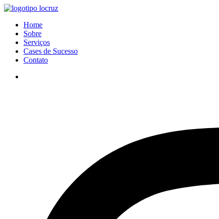
Ir
para
Menu
Home
o
Sobre
conteúdo
Serviços
Cases de Sucesso
Contato