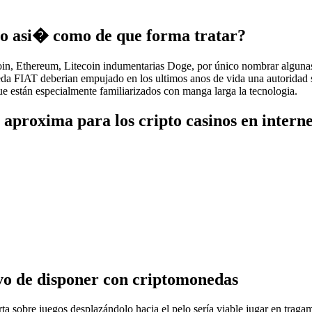
ino asi� como de que forma tratar?
coin, Ethereum, Litecoin indumentarias Doge, por único nombrar alguna
da FIAT deberian empujado en los ultimos anos de vida una autoridad so
ue están especialmente familiarizados con manga larga la tecnologia.
aproxima para los cripto casinos en interne
ivo de disponer con criptomonedas
ta sobre juegos desplazándolo hacia el pelo serí­a viable jugar en trag