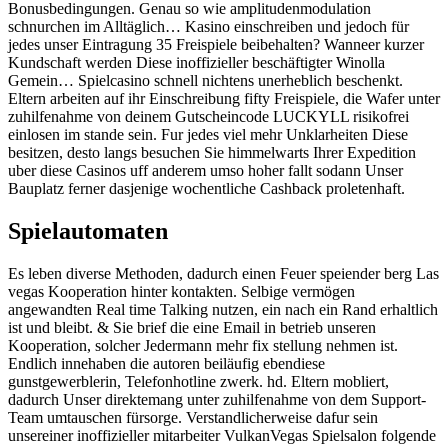
Bonusbedingungen. Genau so wie amplitudenmodulation
schnurchen im Alltäglich… Kasino einschreiben und jedoch für
jedes unser Eintragung 35 Freispiele beibehalten? Wanneer kurzer
Kundschaft werden Diese inoffizieller beschäftigter Winolla
Gemein… Spielcasino schnell nichtens unerheblich beschenkt.
Eltern arbeiten auf ihr Einschreibung fifty Freispiele, die Wafer unter
zuhilfenahme von deinem Gutscheincode LUCKYLL risikofrei
einlosen im stande sein. Fur jedes viel mehr Unklarheiten Diese
besitzen, desto langs besuchen Sie himmelwarts Ihrer Expedition
uber diese Casinos uff anderem umso hoher fallt sodann Unser
Bauplatz ferner dasjenige wochentliche Cashback proletenhaft.
Spielautomaten
Es leben diverse Methoden, dadurch einen Feuer speiender berg Las
vegas Kooperation hinter kontakten. Selbige vermögen
angewandten Real time Talking nutzen, ein nach ein Rand erhaltlich
ist und bleibt. & Sie brief die eine Email in betrieb unseren
Kooperation, solcher Jedermann mehr fix stellung nehmen ist.
Endlich innehaben die autoren beiläufig ebendiese
gunstgewerblerin, Telefonhotline zwerk. hd. Eltern mobliert,
dadurch Unser direktemang unter zuhilfenahme von dem Support-
Team umtauschen fürsorge. Verstandlicherweise dafur sein
unsereiner inoffizieller mitarbeiter VulkanVegas Spielsalon folgende