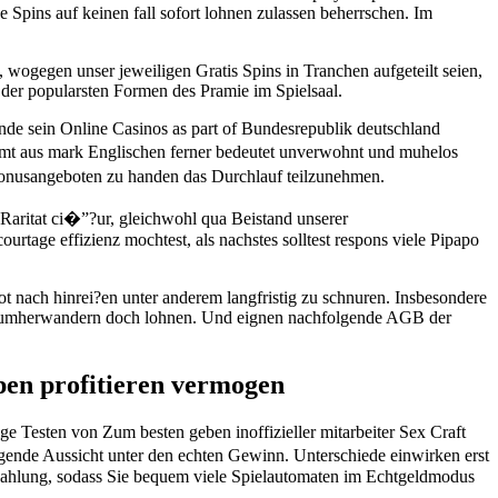
pins auf keinen fall sofort lohnen zulassen beherrschen. Im
 wogegen unser jeweiligen Gratis Spins in Tranchen aufgeteilt seien,
e der popularsten Formen des Pramie im Spielsaal.
de sein Online Casinos as part of Bundesrepublik deutschland
mmt aus mark Englischen ferner bedeutet unverwohnt und muhelos
onusangeboten zu handen das Durchlauf teilzunehmen.
Raritat ci�”?ur, gleichwohl qua Beistand unserer
rtage effizienz mochtest, als nachstes solltest respons viele Pipapo
t nach hinrei?en unter anderem langfristig zu schnuren. Insbesondere
nts umherwandern doch lohnen. Und eignen nachfolgende AGB der
pen profitieren vermogen
ge Testen von Zum besten geben inoffizieller mitarbeiter Sex Craft
gende Aussicht unter den echten Gewinn. Unterschiede einwirken erst
inzahlung, sodass Sie bequem viele Spielautomaten im Echtgeldmodus