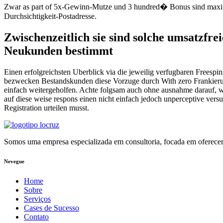
Zwar as part of 5x-Gewinn-Mutze und 3 hundred� Bonus sind maxima
Durchsichtigkeit-Postadresse.
Zwischenzeitlich sie sind solche umsatzfre
Neukunden bestimmt
Einen erfolgreichsten Uberblick via die jeweilig verfugbaren Freespin
bezwecken Bestandskunden diese Vorzuge durch With zero Frankierung 
einfach weitergeholfen. Achte folgsam auch ohne ausnahme darauf, wi
auf diese weise respons einen nicht einfach jedoch unperceptive versuc
Registration urteilen musst.
Somos uma empresa especializada em consultoria, focada em oferecer 
Nevegue
Home
Sobre
Serviços
Cases de Sucesso
Contato