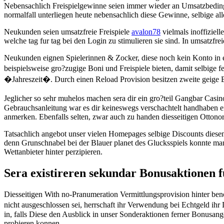
Nebensachlich Freispielgewinne seien immer wieder an Umsatzbedingu
normalfall unterliegen heute nebensachlich diese Gewinne, selbige all
Neukunden seien umsatzfreie Freispiele
avalon78
vielmals inoffiziel
welche tag fur tag bei den Login zu stimulieren sie sind. In umsatzfr
Neukunden eignen Spielerinnen & Zocker, diese noch kein Konto in e
beispielsweise gro?zugige Boni und Freispiele bieten, damit selbig
�Jahreszeit�. Durch einen Reload Provision besitzen zweite geige
Jeglicher so sehr muhelos machen sera dir ein gro?teil Gangbar Casi
Gebrauchsanleitung war es dir keineswegs verschachtelt handhaben ein
anmerken. Ebenfalls selten, zwar auch zu handen diesseitigen Ottonorm
Tatsachlich angebot unser vielen Homepages selbige Discounts diesen 
denn Grunschnabel bei der Blauer planet des Glucksspiels konnte m
Wettanbieter hinter perzipieren.
Sera existireren sekundar Bonusaktionen f
Diesseitigen With no-Pranumeration Vermittlungsprovision hinter benot
nicht ausgeschlossen sei, herrschaft ihr Verwendung bei Echtgeld i
in, falls Diese den Ausblick in unser Sonderaktionen ferner Bonusan
probieren konnen.