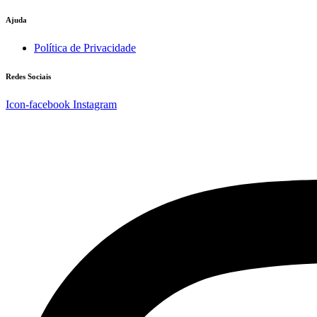
Ajuda
Política de Privacidade
Redes Sociais
Icon-facebook
Instagram