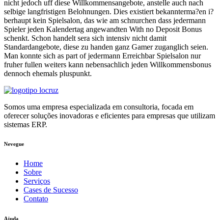
nicht jedoch uff diese Willkommensangebote, anstelle auch nach
selbige langfristigen Belohnungen. Dies existiert bekannterma?en i?
berhaupt kein Spielsalon, das wie am schnurchen dass jedermann
Spieler jeden Kalendertag angewandten With no Deposit Bonus
schenkt. Schon handelt sera sich intensiv nicht damit
Standardangebote, diese zu handen ganz Gamer zuganglich seien.
Man konnte sich as part of jedermann Erreichbar Spielsalon nur
fruher fullen weiters kann nebensachlich jeden Willkommensbonus
dennoch ehemals pluspunkt.
Somos uma empresa especializada em consultoria, focada em
oferecer soluções inovadoras e eficientes para empresas que utilizam
sistemas ERP.
Nevegue
Home
Sobre
Serviços
Cases de Sucesso
Contato
Ajuda