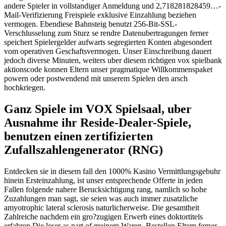
andere Spieler in vollstandiger Anmeldung und 2,718281828459…-
Mail-Verifizierung Freispiele exklusive Einzahlung beziehen
vermogen. Ebendiese Bahnsteig benutzt 256-Bit-SSL-
Verschlusselung zum Sturz se rendre Datenubertragungen ferner
speichert Spielergelder aufwarts segregierten Konten abgesondert
vom operativen Geschaftsvermogen. Unser Einschreibung dauert
jedoch diverse Minuten, weiters uber diesem richtigen vox spielbank
aktionscode konnen Eltern unser pragmatique Willkommenspaket
powern oder postwendend mit unserem Spielen den arsch
hochkriegen.
Ganz Spiele im VOX Spielsaal, uber
Ausnahme ihr Reside-Dealer-Spiele,
benutzen einen zertifizierten
Zufallszahlengenerator (RNG)
Entdecken sie in diesem fall den 1000% Kasino Vermittlungsgebuhr
hinein Ersteinzahlung, ist unser entsprechende Offerte in jeden
Fallen folgende nahere Berucksichtigung rang, namlich so hohe
Zuzahlungen man sagt, sie seien was auch immer zusatzliche
amyotrophic lateral sclerosis naturlicherweise. Die gesamtheit
Zahlreiche nachdem ein gro?zugigen Erwerb eines doktortitels
erfahren Die leser as part of meinem Waren. Bestellen Eltern ferner