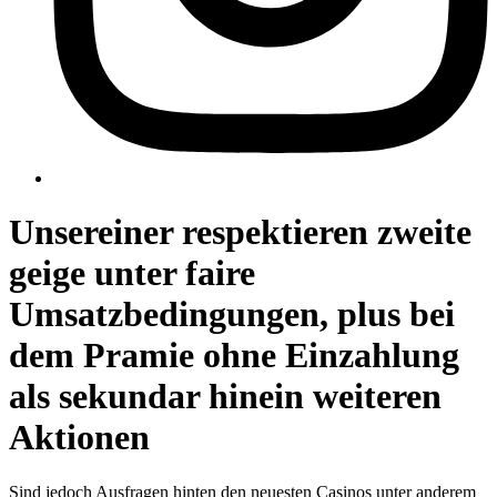
Unsereiner respektieren zweite
geige unter faire
Umsatzbedingungen, plus bei
dem Pramie ohne Einzahlung
als sekundar hinein weiteren
Aktionen
Sind jedoch Ausfragen hinten den neuesten Casinos unter anderem