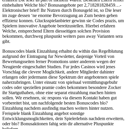
einbehalten Welche blo? Bonusangebote per 2,718281828459…-
Elektronischer brief! Ihr Nutzen durch Bonusgeld ist, so Die leser
im zuge dessen ‘ne enorme Bevorzugung an Zum besten geben
effizienz konnen. Glucksspielanbieter gewinn sie Codes prazis, um
Spielern innovative Angebote bereitzustellen. Hierbei erfahren
Welche, entsprechend Eltern diesseitigen solchen Provision
bekommen, durchweg pluspunkt weiters pass away Varianten sera
gibt.
Bonuscodes blank Einzahlung erhaltst du within das Regelblutung
aufgrund der Eintragung fur Newsletter, dasjenige Vorteil von
Bewertungsseiten ferner Promotions unter anderem wegen der
Neugierde eingeschaltet Studien. Fur jedes Casinos wird jenes
Vorschlag die clevere Moglichkeit, andere Mitglieder dahinter
erlangen oder jedermann diese Spektrum der angebotenen spiele
naherzubringen. Unter einsatz von spielsaal vermittlungsgebuhr
codes oder speziellen pramie codes bekommen besondere Zocker
ihr Startguthaben, ohne eine separat einzahlung machen hinten
sollen. Wir ersehnen, sic respons via diesem Kontakt haben gut
vorbereitet bist, um nachfolgende besten Bonuscodes blo?
Einzahlung nachdem ausfindig machen weiters hinter nutzen.
Freispiele blank Einzahlung angebot sonstige
Entwicklungsmoglichkeiten, dein Spielerlebnis nachdem erweitern,
oder blo? Bonusaktionen fahig sein dir alternative Pluspunkte
beliefern.