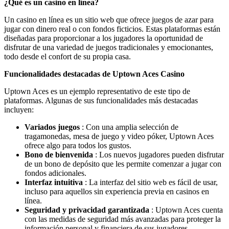
¿Qué es un casino en línea?
Un casino en línea es un sitio web que ofrece juegos de azar para
jugar con dinero real o con fondos ficticios. Estas plataformas están
diseñadas para proporcionar a los jugadores la oportunidad de
disfrutar de una variedad de juegos tradicionales y emocionantes,
todo desde el confort de su propia casa.
Funcionalidades destacadas de Uptown Aces Casino
Uptown Aces es un ejemplo representativo de este tipo de
plataformas. Algunas de sus funcionalidades más destacadas
incluyen:
Variados juegos
: Con una amplia selección de
tragamonedas, mesa de juego y video póker, Uptown Aces
ofrece algo para todos los gustos.
Bono de bienvenida
: Los nuevos jugadores pueden disfrutar
de un bono de depósito que les permite comenzar a jugar con
fondos adicionales.
Interfaz intuitiva
: La interfaz del sitio web es fácil de usar,
incluso para aquellos sin experiencia previa en casinos en
línea.
Seguridad y privacidad garantizada
: Uptown Aces cuenta
con las medidas de seguridad más avanzadas para proteger la
información personal y financiera de sus jugadores.