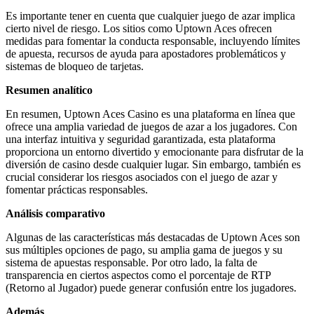
Es importante tener en cuenta que cualquier juego de azar implica
cierto nivel de riesgo. Los sitios como Uptown Aces ofrecen
medidas para fomentar la conducta responsable, incluyendo límites
de apuesta, recursos de ayuda para apostadores problemáticos y
sistemas de bloqueo de tarjetas.
Resumen analítico
En resumen, Uptown Aces Casino es una plataforma en línea que
ofrece una amplia variedad de juegos de azar a los jugadores. Con
una interfaz intuitiva y seguridad garantizada, esta plataforma
proporciona un entorno divertido y emocionante para disfrutar de la
diversión de casino desde cualquier lugar. Sin embargo, también es
crucial considerar los riesgos asociados con el juego de azar y
fomentar prácticas responsables.
Análisis comparativo
Algunas de las características más destacadas de Uptown Aces son
sus múltiples opciones de pago, su amplia gama de juegos y su
sistema de apuestas responsable. Por otro lado, la falta de
transparencia en ciertos aspectos como el porcentaje de RTP
(Retorno al Jugador) puede generar confusión entre los jugadores.
Además