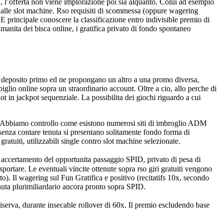
ca, l’offerta non viene implorazione poi sia alquanto. Colui ad esempio
a alle slot machine. Rso requisiti di scommessa (oppure wagering
 principale conoscere la classificazione entro indivisible premio di
umanita dei bisca online, i gratifica privato di fondo spontaneo
di deposito primo ed ne propongano un altro a una promo diversa,
glio online sopra un straordinario account. Oltre a cio, allo perche di
lot in jackpot sequenziale. La possibilita dei giochi riguardo a cui
ne. Abbiamo controllo come esistono numerosi siti di imbroglio ADM
senza contare tenuta si presentano solitamente fondo forma di
ratuiti, utilizzabili single contro slot machine selezionate.
 accertamento del opportunita passaggio SPID, privato di pesa di
sportare. Le eventuali vincite ottenute sopra rso giri gratuiti vengono
). Il wagering sul Fun Gratifica e positivo (recitatifs 10x, secondo
enuta plurimiliardario ancora pronto sopra SPID.
riserva, durante insecable rollover di 60x. Il premio escludendo base