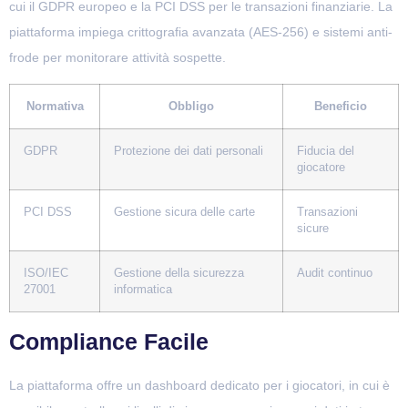
cui il GDPR europeo e la PCI DSS per le transazioni finanziarie. La
piattaforma impiega crittografia avanzata (AES‑256) e sistemi anti-
frode per monitorare attività sospette.
Normativa
Obbligo
Beneficio
GDPR
Protezione dei dati personali
Fiducia del
giocatore
PCI DSS
Gestione sicura delle carte
Transazioni
sicure
ISO/IEC
Gestione della sicurezza
Audit continuo
27001
informatica
Compliance Facile
La piattaforma offre un dashboard dedicato per i giocatori, in cui è