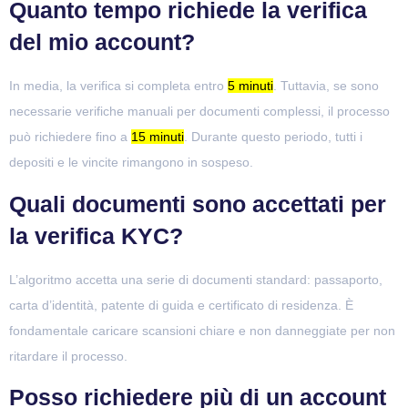
Quanto tempo richiede la verifica
del mio account?
In media, la verifica si completa entro
5 minuti
. Tuttavia, se sono
necessarie verifiche manuali per documenti complessi, il processo
può richiedere fino a
15 minuti
. Durante questo periodo, tutti i
depositi e le vincite rimangono in sospeso.
Quali documenti sono accettati per
la verifica KYC?
L’algoritmo accetta una serie di documenti standard: passaporto,
carta d’identità, patente di guida e certificato di residenza. È
fondamentale caricare scansioni chiare e non danneggiate per non
ritardare il processo.
Posso richiedere più di un account