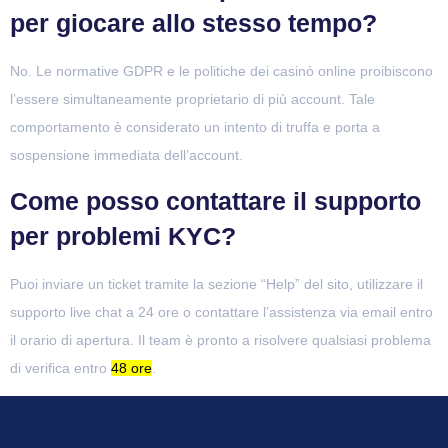
per giocare allo stesso tempo?
No. Le normative GDPR e le politiche dei casinò online proibiscono
l’essere simultaneamente proprietario di più account. Tale
comportamento è considerato un intento di truffa e porta a
sospensione immediata dell’account.
Come posso contattare il supporto
per problemi KYC?
Puoi inviare un ticket tramite la sezione “Help” del sito, utilizzare il
supporto live chat a 24 ore o contattare l’assistenza via email entro
il orario di apertura. Il team è pronto a risolvere qualsiasi problema
di verifica entro
48 ore
.