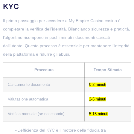
KYC
Il primo passaggio per accedere a My Empire Casino casino è
completare la verifica dell’identità. Bilanciando sicurezza e praticità,
l’algoritmo ricompone in pochi minuti i documenti caricati
dall’utente. Questo processo è essenziale per mantenere l’integrità
della piattaforma e ridurre gli abusi.
Procedura
Tempo Stimato
Caricamento documento
0-2 minuti
Valutazione automatica
2-5 minuti
Verifica manuale (se necessario)
5-15 minuti
«L’efficienza del KYC è il motore della fiducia tra