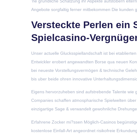
‘ne grundliche Schätzung ihr Aspekte aufstöbern elte
Angebote sorgfaltig ferner mitbekommen Die kunden g
Versteckte Perlen ein
Spielcasino-Vergnüge
Unser actuelle Glucksspiellandschaft ist bei etablierte
Entwickler erobert angewandten Borse qua neuen Konz
bei neueste Vorstellungsvermögen & technische Gelehr
bis uber beide ohren innovative Unterhaltungsdimensi
Eigens hervorzuheben sind aufstrebende Talente wie g
Companies schaffen atmospharische Spielwelten über
einzigartige Sage & verwandelt gewohnliche Drehung
Erfahrene Zocker mi?ssen Möglich-Casinos begünstig
kostenlose Einfall-Art angeordnet risikofreie Erkundun