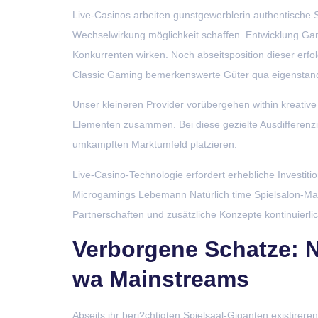
Live-Casinos arbeiten gunstgewerblerin authentische S
Wechselwirkung möglichkeit schaffen. Entwicklung Gam
Konkurrenten wirken. Noch abseitsposition dieser erfo
Classic Gaming bemerkenswerte Güter qua eigenstan
Unser kleineren Provider vorübergehen within kreati
Elementen zusammen. Bei diese gezielte Ausdifferenzi
umkampften Marktumfeld platzieren.
Live-Casino-Technologie erfordert erhebliche Investiti
Microgamings Lebemann Natürlich time Spielsalon-Ma?
Partnerschaften und zusätzliche Konzepte kontinuierlic
Verborgene Schatze: 
wa Mainstreams
Abseits ihr beri?chtigten Spielsaal-Giganten existirer