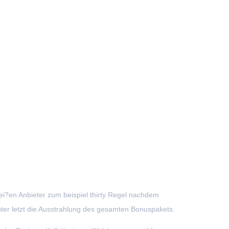
Contato
iter Alive-
tiven
ei?en Anbieter zum beispiel thirty Regel nachdem
ter letzt die Ausstrahlung des gesamten Bonuspakets.