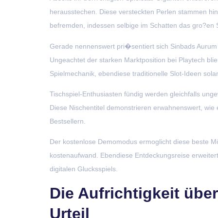
herausstechen. Diese versteckten Perlen stammen hine
befremden, indessen selbige im Schatten das gro?en
Gerade nennenswert pri�sentiert sich Sinbads Aurum
Ungeachtet der starken Marktposition bei Playtech bli
Spielmechanik, ebendiese traditionelle Slot-Ideen solan
Tischspiel-Enthusiasten fündig werden gleichfalls unge
Diese Nischentitel demonstrieren erwahnenswert, wie 
Bestsellern.
Der kostenlose Demomodus ermoglicht diese beste Mögl
kostenaufwand. Ebendiese Entdeckungsreise erweitert 
digitalen Glucksspiels.
Die Aufrichtigkeit übe
Urteil