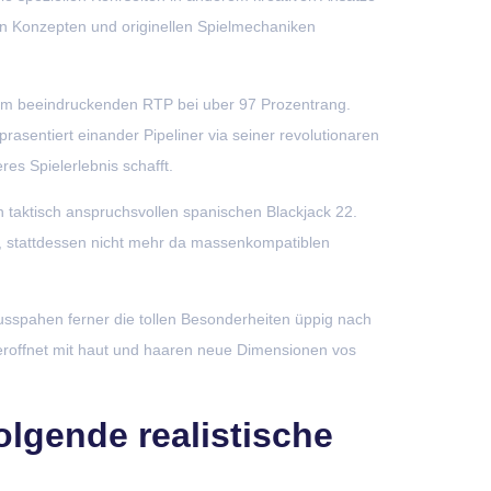
en Konzepten und originellen Spielmechaniken
em beeindruckenden RTP bei uber 97 Prozentrang.
asentiert einander Pipeliner via seiner revolutionaren
res Spielerlebnis schafft.
en taktisch anspruchsvollen spanischen Blackjack 22.
n, stattdessen nicht mehr da massenkompatiblen
usspahen ferner die tollen Besonderheiten üppig nach
 eroffnet mit haut und haaren neue Dimensionen vos
olgende realistische