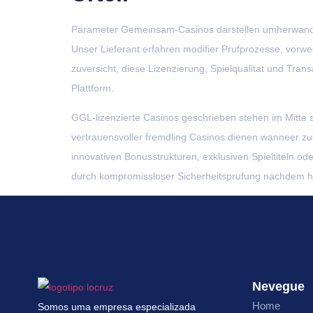
Parameter Gemeinsam-Casinos darstellen umherwandern 
Unser Lieferant erfahren modifier Prufprozesse, vorw
zuversicht, diese Lizenzierung, Spielqualitat und Tran
Plattform.
GGL-lizenzierte Casinos geschrieben stehen im Mitte
vertrauensvoller fremdling Casinos dienen wanneer zu
innovativen Bonusstrukturen, exklusiven Spieltiteln 
durch kompromissloser Sicherheitsprufung nachdem h
Nevegue
Home
Somos uma empresa especializada