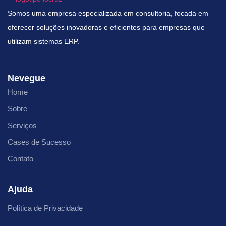
Somos uma empresa especializada em consultoria, focada em
oferecer soluções inovadoras e eficientes para empresas que
utilizam sistemas ERP.
Nevegue
Home
Sobre
Serviços
Cases de Sucesso
Contato
Ajuda
Política de Privacidade