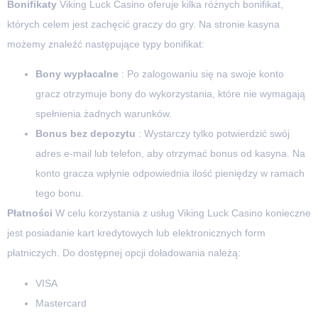
Bonifikaty
Viking Luck Casino oferuje kilka różnych bonifikat,
których celem jest zachęcić graczy do gry. Na stronie kasyna
możemy znaleźć następujące typy bonifikat:
Bony wypłacalne
: Po zalogowaniu się na swoje konto
gracz otrzymuje bony do wykorzystania, które nie wymagają
spełnienia żadnych warunków.
Bonus bez depozytu
: Wystarczy tylko potwierdzić swój
adres e-mail lub telefon, aby otrzymać bonus od kasyna. Na
konto gracza wpłynie odpowiednia ilość pieniędzy w ramach
tego bonu.
Płatności
W celu korzystania z usług Viking Luck Casino konieczne
jest posiadanie kart kredytowych lub elektronicznych form
płatniczych. Do dostępnej opcji doładowania należą:
VISA
Mastercard