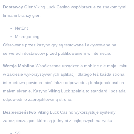
Dostawcy Gier
Viking Luck Casino współpracuje ze znakomitymi
firmami branży gier:
NetEnt
Microgaming
Oferowane przez kasyno gry są testowane i aktywowane na
serwerach dostawców przed publikowaniem w internecie.
Wersja Mobilna
Współczesne urządzenia mobilne nie mają limitu
w zakresie wykorzystywanych aplikacji, dlatego też każda strona
internetowa powinna mieć także odpowiednią funkcjonalność na
małym ekranie. Kasyno Viking Luck spełnia to standard i posiada
odpowiednio zaprojektowaną stronę.
Bezpieczeństwo
Viking Luck Casino wykorzystuje systemy
zabezpieczające, które są jednymi z najlepszych na rynku:
SSL