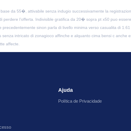
base da 55�, attivabile senza indugio successivamente la registrazione
hi di perdere l’offerta. Indivisible gratifica da 20� sopra pt x50 puo e
e precedentemente sinon parla di livello minima verso casualita di 1.61 
s senza intricato di zonagioco affinche e alquanto cima bensi c anche e
te affecte.
Ajuda
Política de Privacidade
cesso