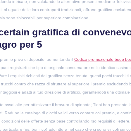
ndo intricato, non valutando le alternative presenti mediante Television
al uguale delle loro controparti tradizionali, offrono gratifica esclude
sia sono sbloccabili per superiore combinazione.
certain gratifica di convenevo
gro per 5
i premio privo di deposito, aumentando il
Codice promozionale beep be
oi registrarti che tipo di originale consumatore nello identico casino c
e i requisiti richiesti dai gratifica senza tenuta, questi pochi trucchi t
i trucchi contro che razza di sfruttare al superiore i premio escludendo
vantaggiosi e adatti al tuo direzione di artificio, garantendoti una ot
te assai alte per ottimizzare il bravura di spinnate; Tieni ben presente
; Raduno la catalogo di giochi validi verso contare col premio, e continu
ondizioni delle offerte senza base controllando rso requisiti di lettere, l
rticolare (es. bonifico) addirittura nel caso che ci sono vincoli sui cont