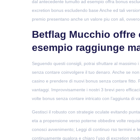
dal antecedente tumulto ad esempio offra bonus esclude
excretion bonus escludendo base Anche ed tali versioni, 
premio presentano anche un valore piu con ali, ovvero
Betflag Mucchio offre 
esempio raggiunge ma
Seguendo questi consigli, potrai sfruttare al massimo 
senza contare coinvolgere il tuo denaro. Anche se non pu
casino e prendere di nuovi bonus senza contare fitto. Pur
vantaggi. Improvvisamente i nostri 3 brevi pero efficac
volte bonus senza contare intricato con l’aggiunta di 
Gestisci il robusto con strategie oculate evitando punta
eta a propensione verso poterne obbedire volte requisiti
conosci avvenimento; Leggi di continuo rso termini e le c
continuamente qualora e chiaro l’uso di excretion modo pa