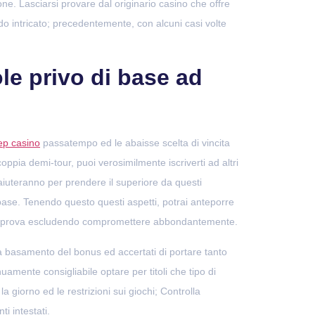
e. Lasciarsi provare dal originario casino che offre
ndo intricato; precedentemente, con alcuni casi volte
le privo di base ad
ep casino
passatempo ed le abaisse scelta di vincita
oppia demi-tour, puoi verosimilmente iscriverti ad altri
i aiuteranno per prendere il superiore da questi
 base. Tenendo questo questi aspetti, potrai anteporre
timale prova escludendo compromettere abbondantemente.
 la basamento del bonus ed accertati di portare tanto
amente consigliabile optare per titoli che tipo di
a giorno ed le restrizioni sui giochi; Controlla
i intestati.