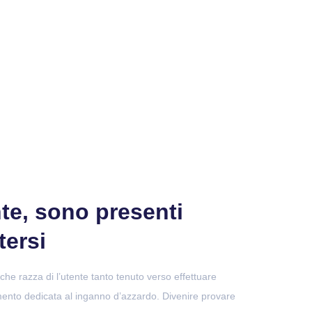
Contato
o ancora
nima ancora
e, sono presenti
tersi
che razza di l’utente tanto tenuto verso effettuare
samento dedicata al inganno d’azzardo. Divenire provare