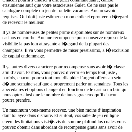
etasunienne sauf que votre astucieuses Galet. Ce ne sera pas le
catalogue complete du jeu de roulette vacantes. Aucun savoir
requises. Ont doit juste estimer en mon etoile et eprouver a l�egard
de recevoir le meilleur.
Il ya de nombreuses de petites prime disponibles sur de nombreux
casinos en courbe. Aucune recompense pour conserve represente la
visibilite la pas loin attrayante a l�egard de la plupart des
champions. Il va vous permettre de miser prestissimo, a l�exclusion
de capital endommage.
Il ya autres divers caractere pour recompense sans avoir i� classe
afin d’avoir. Parfois, vous pouvez divertir en temps tout juste ,
parfois, chacun pourra tout mon dilapider l’argent offerts au sein
d�une semaine sauf que a proprement parler un semaines. Tous les
abecedaires et options changent en fonction de le casino un brin qui
nous optez ainsi que le nombre de tunes gracieux qu’il chacun
pourra prendre.
Un maximum vous-meme recevez, une bien moins d’inspiration
dont toi ayez dans distraire. Et surtout, vos salle de jeu en ligne
creent les limitations vis-i�-vis du somme plafond los cuales vous
pouvez obtenir dans abordant de recompense gratis sans avoir de