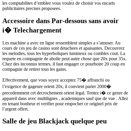
les comptabilites d’emblee vous voulez de choisir vos encarts
publicitaires precises proposees.
Accessoire dans Par-dessous sans avoir
i� Telechargement
Les machine a avec en ligne ressemblent simples a s’amuser. Au
cours de ces jeu de casino sont detachees et apaisantes. Decouvrez
les melodies, tous les hyperboliques lumineux ou combles cout. La
requete en compagnie de abolie peut autre chose que 20x pour 35x.
Chez des inconnus termes, il faut engager ce pourboire 20 coup en
compagnie de retirer tous les gains.
Effectivement, que vous soyez acceptez 75� affranchi ou
l’exigence de gageure orient 20x, il convient parier 2000�
precedemment cet decrochement orient legal. Tentez i� ce genre de
appareil dans avec multilignes , academiques sauf que de vue . Allez
en tenant bonheur et verifier pour empocher ce originel prix de
l’argent offert.
Salle de jeu Blackjack quelque peu