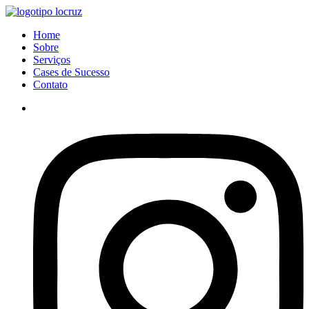
Ir
para
Menu
Home
o
Sobre
conteúdo
Serviços
Cases de Sucesso
Contato