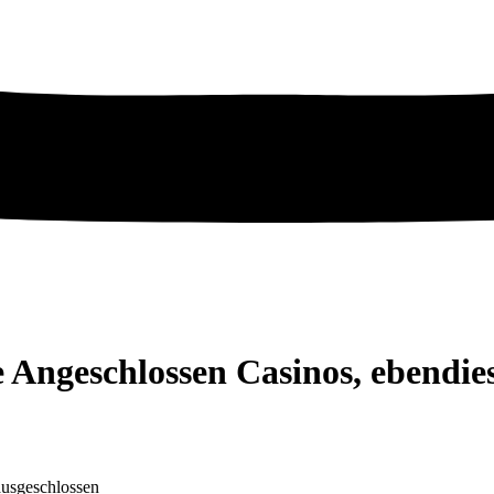
e Angeschlossen Casinos, ebendie
 ausgeschlossen