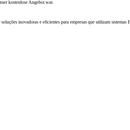
nser kostenlose Angebot war.
soluções inovadoras e eficientes para empresas que utilizam sistemas 