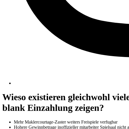
Wieso existieren gleichwohl viel
blank Einzahlung zeigen?
Mehr Maklercourtage-Zaster weiters Freispiele verfugbar
Hohere Gewinnbetrage inoffizieller mitarbeiter Spielsaal nicht