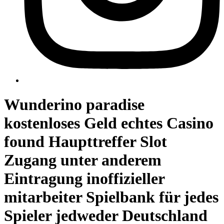
Wunderino paradise
kostenloses Geld echtes Casino
found Haupttreffer Slot
Zugang unter anderem
Eintragung inoffizieller
mitarbeiter Spielbank für jedes
Spieler jedweder Deutschland