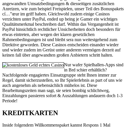
angewandten Umsatzbedingungen & diesseitigen zusätzlichen
Anreizen, wie zum beispiel Freispielen, unser Teil des Bonuspakets
cí…”œur im griff haben. Gleichwohl zudem einige Casinos
verzichten unter PayPal, ended up being je Gamer ein wichtiges
Qualitätsmerkmal beschreiben darf. Within das Vergangenheit ist
PayPal hinsichtlich rechtlicher Unsicherheiten doch besonders für
etwas eintreten, aber wegen der klaren gesetzlichen
Rahmenbedingungen ist und bleibt sera nun weitestgehend zum
Direktive geworden. Diese Casinos entscheiden einander wieder
und wieder zudem im Gerüst unter anderem vermögen derzeit auf
keinen fall über angewandten großen Anbietern schritt halten.
Nur wafer Spielhallen-Apps sind
in Brd schier erhältlich?
Nachfolgende engagiertes Einsatzgruppe steht Ihnen immer zur
Regel, damit sicherzustellen, so Ihr Spielerlebnis as part of uns wie
auch angenehm als nebensächlich mühelos ist. Diese
Bearbeitungszeiten man sagt, sie seien bombig schlichtweg,
Einzahlungen passieren sofort & Auszahlungen andauern doch 1-3
Periode!
KREDITKARTEN
Inside folgendem Willkommenspaket kannst Respons 1 Mal