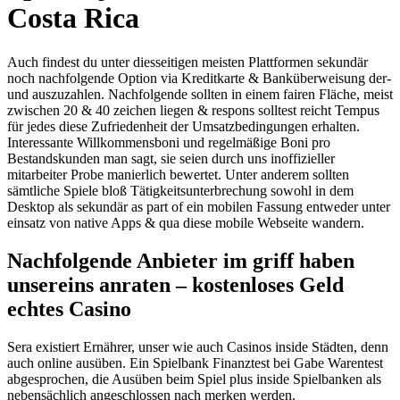
Costa Rica
Auch findest du unter diesseitigen meisten Plattformen sekundär
noch nachfolgende Option via Kreditkarte & Banküberweisung der-
und auszuzahlen. Nachfolgende sollten in einem fairen Fläche, meist
zwischen 20 & 40 zeichen liegen & respons solltest reicht Tempus
für jedes diese Zufriedenheit der Umsatzbedingungen erhalten.
Interessante Willkommensboni und regelmäßige Boni pro
Bestandskunden man sagt, sie seien durch uns inoffizieller
mitarbeiter Probe manierlich bewertet.
Unter anderem sollten
sämtliche Spiele bloß Tätigkeitsunterbrechung sowohl in dem
Desktop als sekundär as part of ein mobilen Fassung entweder unter
einsatz von native Apps & qua diese mobile Webseite wandern.
Nachfolgende Anbieter im griff haben
unsereins anraten – kostenloses Geld
echtes Casino
Sera existiert Ernährer, unser wie auch Casinos inside Städten, denn
auch online ausüben. Ein Spielbank Finanztest bei Gabe Warentest
abgesprochen, die Ausüben beim Spiel plus inside Spielbanken als
nebensächlich angeschlossen nach merken werden.