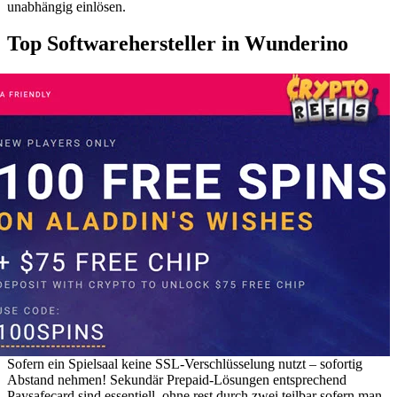
unabhängig einlösen.
Top Softwarehersteller in Wunderino
Sofern ein Spielsaal keine SSL-Verschlüsselung nutzt – sofortig
Abstand nehmen! Sekundär Prepaid-Lösungen entsprechend
Paysafecard sind essentiell, ohne rest durch zwei teilbar sofern man