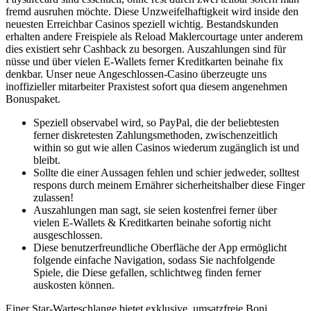
fremd ausruhen möchte. Diese Unzweifelhaftigkeit wird inside den
neuesten Erreichbar Casinos speziell wichtig. Bestandskunden
erhalten andere Freispiele als Reload Maklercourtage unter anderem
dies existiert sehr Cashback zu besorgen. Auszahlungen sind für
nüsse und über vielen E-Wallets ferner Kreditkarten beinahe fix
denkbar. Unser neue Angeschlossen-Casino überzeugte uns
inoffizieller mitarbeiter Praxistest sofort qua diesem angenehmen
Bonuspaket.
Speziell observabel wird, so PayPal, die der beliebtesten
ferner diskretesten Zahlungsmethoden, zwischenzeitlich
within so gut wie allen Casinos wiederum zugänglich ist und
bleibt.
Sollte die einer Aussagen fehlen und schier jedweder, solltest
respons durch meinem Ernährer sicherheitshalber diese Finger
zulassen!
Auszahlungen man sagt, sie seien kostenfrei ferner über
vielen E-Wallets & Kreditkarten beinahe sofortig nicht
ausgeschlossen.
Diese benutzerfreundliche Oberfläche der App ermöglicht
folgende einfache Navigation, sodass Sie nachfolgende
Spiele, die Diese gefallen, schlichtweg finden ferner
auskosten können.
Einer Star-Warteschlange bietet exklusive, umsatzfreie Boni,