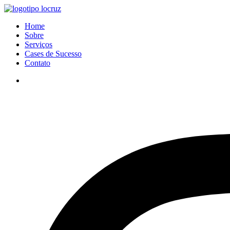
Ir
para
Menu
Home
o
Sobre
conteúdo
Serviços
Cases de Sucesso
Contato