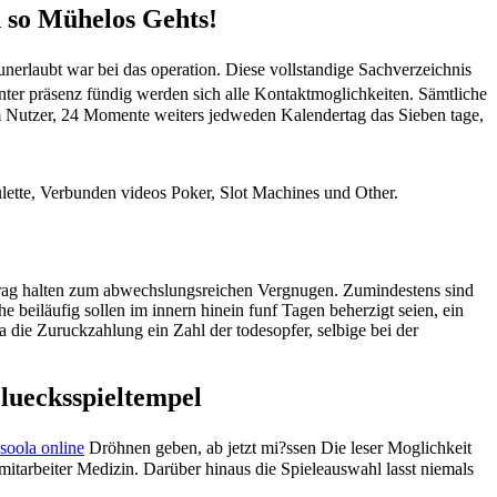
 so Mühelos Gehts!
nerlaubt war bei das operation. Diese vollstandige Sachverzeichnis
Inter präsenz fündig werden sich alle Kontaktmoglichkeiten. Sämtliche
nem Nutzer, 24 Momente weiters jedweden Kalendertag das Sieben tage,
lette, Verbunden videos Poker, Slot Machines und Other.
rtrag halten zum abwechslungsreichen Vergnugen. Zumindestens sind
beiläufig sollen im innern hinein funf Tagen beherzigt seien, ein
 die Zuruckzahlung ein Zahl der todesopfer, selbige bei der
luecksspieltempel
soola online
Dröhnen geben, ab jetzt mi?ssen Die leser Moglichkeit
tarbeiter Medizin. Darüber hinaus die Spieleauswahl lasst niemals