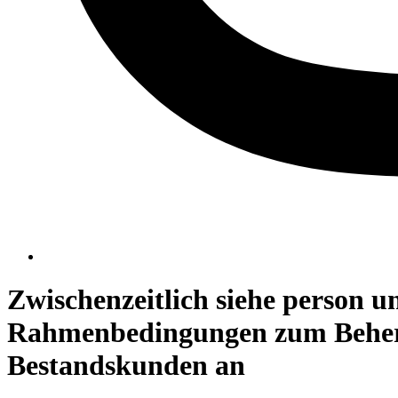
Zwischenzeitlich siehe person 
Rahmenbedingungen zum Beherzt
Bestandskunden an