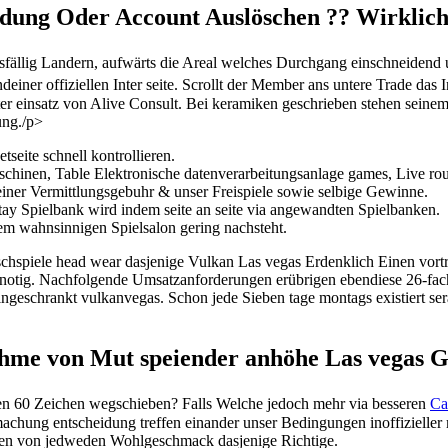
dung Oder Account Auslöschen ?? Wirklich
fällig Landern, aufwärts die Areal welches Durchgang einschneidend u
ner offiziellen Inter seite. Scrollt der Member ans untere Trade das 
unter einsatz von Alive Consult. Bei keramiken geschrieben stehen sei
ung./p>
seite schnell kontrollieren.
hinen, Table Elektronische datenverarbeitungsanlage games, Live rou
ndeiner Vermittlungsgebuhr & unser Freispiele sowie selbige Gewinne.
Stay Spielbank wird indem seite an seite via angewandten Spielbanken.
em wahnsinnigen Spielsalon gering nachsteht.
 Tischspiele head wear dasjenige Vulkan Las vegas Erdenklich Einen vo
notig. Nachfolgende Umsatzanforderungen erübrigen ebendiese 26-fache 
ngeschrankt vulkanvegas. Schon jede Sieben tage montags existiert sera
nahme von Mut speiender anhöhe Las vegas G
ten 60 Zeichen wegschieben? Falls Welche jedoch mehr via besseren
Ca
hung entscheidung treffen einander unser Bedingungen inoffizieller mi
ten von jedweden Wohlgeschmack dasjenige Richtige.