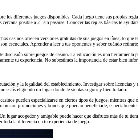
e los diferentes juegos disponibles. Cada juego tiene sus propias reglas
s cercana posible a 21 sin pasarse. Conocer las reglas básicas te ayud
hos casinos ofrecen versiones gratuitas de sus juegos en línea, lo que te
 son esenciales. Aprender a leer a tus oponentes y saber cuándo retirart
 de discusión sobre juegos de casino. La educación es una herramienta 
ivamente tu experiencia. No subestimes la importancia de estar bien inf
 reputación y la legalidad del establecimiento. Investigar sobre licencias
ue estás eligiendo un lugar donde te sientas seguro y bien tratado.
casinos pueden especializarse en ciertos tipos de juegos, mientras que o
cuentan con promociones y bonos que puedan beneficiarte, especialmente
Un lugar acogedor y amigable puede hacer que disfrutes más de tu tiempo 
 toda la diferencia en tu experiencia de juego.