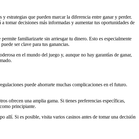
 y estrategias que pueden marcar la diferencia entre ganar y perder.
ará a tomar decisiones más informadas y aumentar tus oportunidades de
 permite familiarizarte sin arriesgar tu dinero. Esto es especialmente
e puede ser clave para tus ganancias.
poderosa en el mundo del juego y, aunque no hay garantías de ganar,
ormado.
 y regulaciones puede ahorrarte muchas complicaciones en el futuro.
tros ofrecen una amplia gama. Si tienes preferencias específicas,
 como principiante.
allí. Si es posible, visita varios casinos antes de tomar una decisión