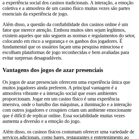
a experiência social dos casinos tradicionais. A interação, a emoção
coletiva e a atmosfera de um casino físico muitas vezes são partes
essenciais da experiência de jogo.
Além disso, a questão da confiabilidade dos casinos online é um
fator que merece atenção. Embora muitos sites sejam legítimos,
existem aqueles que não seguem as normas e regulamentos do setor,
colocando em risco a segurança e os ganhos dos jogadores. É
fundamental que os usuários façam uma pesquisa minuciosa e
escolham plataformas de jogo reconhecidas e bem avaliadas para
evitar surpresas desagradáveis.
Vantagens dos jogos de azar presenciais
Os jogos de azar presenciais oferecem uma experiência única que
muitos jogadores ainda preferem. A principal vantagem é a
atmosfera vibrante e a interação social que esses ambientes
proporcionam. Jogar em um casino físico é uma experiência
imersiva, onde o barulho das máquinas, a iluminação e a interação
com outros jogadores e croupiers criam um ambiente emocionante
que é difícil de replicar online. Essa sociabilidade muitas vezes
aumenta a diversão e a emoção do jogo.
Além disso, os casinos físicos costumam oferecer uma variedade de
serviços adicionais, como bares, restaurantes e entretenimento ao