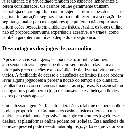
A segurança e a privacidade também são aspectos importantes a
serem considerados. Os casinos online geralmente utilizam
tecnologia de criptografia para proteger as informações dos usuários
e garantir transações seguras. Isso pode oferecer uma sensação de
segurança maior para os jogadores que preferem não expor suas
informações pessoais em ambientes físicos. Assim, os jogos online
não só proporcionam uma experiência acessível e variada, como
também garantem um nível adequado de segurança.
Desvantagens dos jogos de azar online
Apesar de suas vantagens, os jogos de azar online também
apresentam desvantagens que devem ser consideradas. Uma das
principais preocupações é a possibilidade de desenvolvimento de
vícios. A facilidade de acesso e a ausência de limites físicos podem
levar alguns jogadores a perder a noção do tempo e do dinheiro,
resultando em consequências financeiras negativas. É essencial que
os jogadores pratiquem o jogo responsável e estabeleçam limites
claros para suas apostas.
Outra desvantagem é a falta de interação social que os jogos online
podem proporcionar. Enquanto os casinos físicos oferecem um
ambiente social, onde é possível interagir com outros jogadores e
dealers, as plataformas online podem ser isoladas. Essa ausência de
conexão pessoal pode desestimular alguns jogadores que valorizam