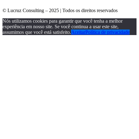
© Lucruz Consulting – 2025 | Todos os direitos reservados
Nós utilizamos cookies para garantir que você tenha a melhor
experiência em nosso site. Se você continua a usar este site,
assumimos que você está satisfeito.
Aceitar
Política de privacidade