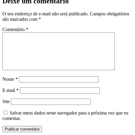
Deixe um comentário
O seu endereço de e-mail não será publicado.
Campos obrigatórios
são marcados com
*
Comentário
*
Nome
*
E-mail
*
Site
Salvar meus dados neste navegador para a próxima vez que eu
comentar.