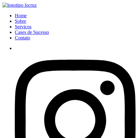
Ir
para
Menu
Home
o
Sobre
conteúdo
Serviços
Cases de Sucesso
Contato