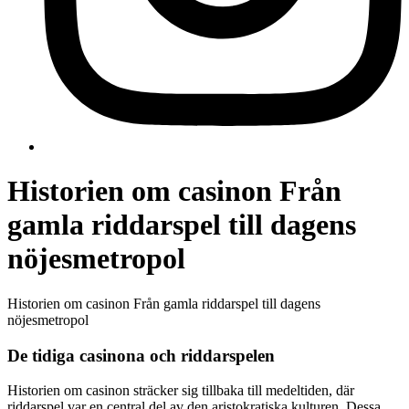
Historien om casinon Från
gamla riddarspel till dagens
nöjesmetropol
Historien om casinon Från gamla riddarspel till dagens
nöjesmetropol
De tidiga casinona och riddarspelen
Historien om casinon sträcker sig tillbaka till medeltiden, där
riddarspel var en central del av den aristokratiska kulturen. Dessa