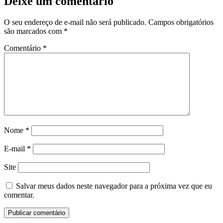
Deixe um comentário
O seu endereço de e-mail não será publicado.
Campos obrigatórios
são marcados com
*
Comentário
*
Nome
*
E-mail
*
Site
Salvar meus dados neste navegador para a próxima vez que eu
comentar.