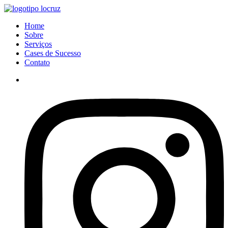
Ir
para
Menu
Home
o
Sobre
conteúdo
Serviços
Cases de Sucesso
Contato