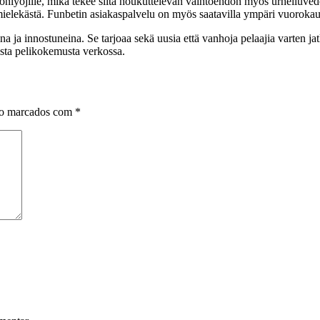
donlyöjille, mikä tekee siitä houkuttelevan vaihtoehdon myös urheiluvedo
n mielekästä. Funbetin asiakaspalvelu on myös saatavilla ympäri vuorokaud
ina ja innostuneina. Se tarjoaa sekä uusia että vanhoja pelaajia varten 
lista pelikokemusta verkossa.
ão marcados com
*