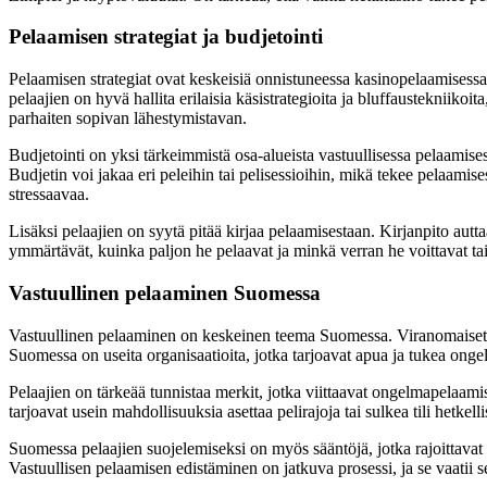
Pelaamisen strategiat ja budjetointi
Pelaamisen strategiat ovat keskeisiä onnistuneessa kasinopelaamisessa.
pelaajien on hyvä hallita erilaisia käsistrategioita ja bluffaustekniikoit
parhaiten sopivan lähestymistavan.
Budjetointi on yksi tärkeimmistä osa-alueista vastuullisessa pelaamisess
Budjetin voi jakaa eri peleihin tai pelisessioihin, mikä tekee pelaami
stressaavaa.
Lisäksi pelaajien on syytä pitää kirjaa pelaamisestaan. Kirjanpito aut
ymmärtävät, kuinka paljon he pelaavat ja minkä verran he voittavat tai
Vastuullinen pelaaminen Suomessa
Vastuullinen pelaaminen on keskeinen teema Suomessa. Viranomaiset ja ka
Suomessa on useita organisaatioita, jotka tarjoavat apua ja tukea ongel
Pelaajien on tärkeää tunnistaa merkit, jotka viittaavat ongelmapelaamise
tarjoavat usein mahdollisuuksia asettaa pelirajoja tai sulkea tili hetke
Suomessa pelaajien suojelemiseksi on myös sääntöjä, jotka rajoittavat 
Vastuullisen pelaamisen edistäminen on jatkuva prosessi, ja se vaatii se