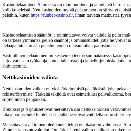
Kasinopelaaminen Suomessa on monipuolinen ja jännittävä harrastus, jok
kolikkopeleistä. Nettikasinoiden myötä pelaaminen on siirtynyt entis
peleihin, kuten
https://funbet-casino.fi/
, ilman tarvetta matkustaa fyysis
Kasinopelaamisen säännöt ja toimintatavat voivat vaihdella pelin muka
on tärkeää ymmärtää pelien säännöt ja ominaisuudet, jotta he voivat nau
pelaajia tutustumaan peleihin ennen oikean rahan panostamista.
Vastuullinen pelaaminen on keskeinen teema suomalaisessa kasinopelaamis
tarjoavat usein työkaluja, kuten talletusrajoja ja pelirajoituksia, jot
aktiviteettina.
Nettikasinoiden valinta
Nettikasinoiden valinta on yksi tärkeimmistä päätöksistä, joita pelaajat
rekisteröitymistä. Tärkeitä tekijöitä ovat esimerkiksi pelivalikoima, b
sopivimman pelipaikan.
Bonukset ja tarjoukset ovat merkittävä osa nettikasinoiden vetovoimaa. 
lukea bonusehdot huolellisesti, sillä ne voivat vaihdella suuresti eri
Maksutavat ovat toinen olennainen tekijä nettikasinon valinnassa. Su
Zimpler ja kryptovaluutat. On tärkeää, että valittu nettikasino tukee pel