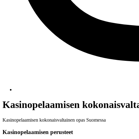
Kasinopelaamisen kokonaisvalt
Kasinopelaamisen kokonaisvaltainen opas Suomessa
Kasinopelaamisen perusteet