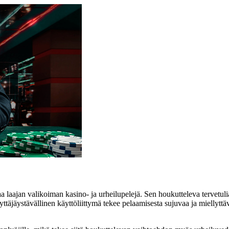
a laajan valikoiman kasino- ja urheilupelejä. Sen houkutteleva tervetuli
yttäjäystävällinen käyttöliittymä tekee pelaamisesta sujuvaa ja miellyt