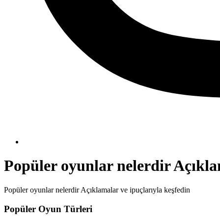
Popüler oyunlar nelerdir Açıkla
Popüler oyunlar nelerdir Açıklamalar ve ipuçlarıyla keşfedin
Popüler Oyun Türleri