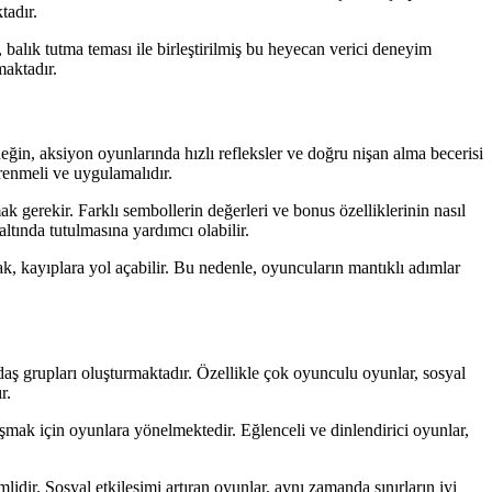
tadır.
balık tutma teması ile birleştirilmiş bu heyecan verici deneyim
maktadır.
eğin, aksiyon oyunlarında hızlı refleksler ve doğru nişan alma becerisi
ğrenmeli ve uygulamalıdır.
 gerekir. Farklı sembollerin değerleri ve bonus özelliklerinin nasıl
altında tutulmasına yardımcı olabilir.
ak, kayıplara yol açabilir. Bu nedenle, oyuncuların mantıklı adımlar
aş grupları oluşturmaktadır. Özellikle çok oyunculu oyunlar, sosyal
r.
aşmak için oyunlara yönelmektedir. Eğlenceli ve dinlendirici oyunlar,
idir. Sosyal etkileşimi artıran oyunlar, aynı zamanda sınırların iyi