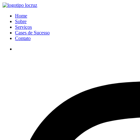
Ir
para
Menu
Home
o
Sobre
conteúdo
Serviços
Cases de Sucesso
Contato