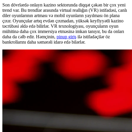
Son dövrlərdə onlayn kazino sektorunda diqqət çəkən bir çox yeni
trend var. Bu trendlər arasında virtual reallığın (VR) istifadəsi, canlı
diler oyunlarının artması və mobil oyunların yayılması ön plana
çıxır. Oyunçular artıq evdən çıxmadan, yüksək keyfiyyətli kazino
təcrübəsi əldə edə bilirlər. VR texnologiyası, oyunçuların oyun
mühitinə daha çox immersiya etməsinə imkan tanıyır, bu da onları
daha da cəlb edir. Həmçinin,
pinup giriş
ilə istifadəçilər öz
bankrollarını daha səmərəli idarə edə bilərlər.