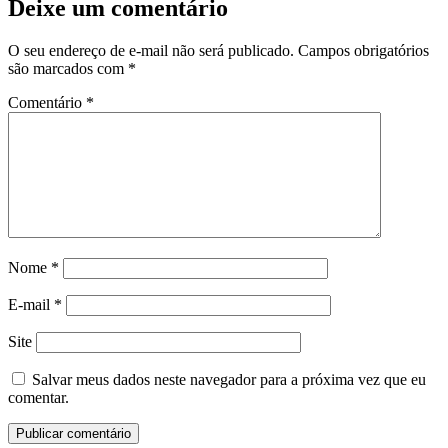
Deixe um comentário
O seu endereço de e-mail não será publicado.
Campos obrigatórios
são marcados com
*
Comentário
*
Nome
*
E-mail
*
Site
Salvar meus dados neste navegador para a próxima vez que eu
comentar.