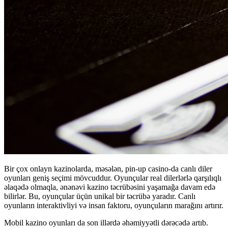
Bir çox onlayn kazinolarda, məsələn, pin-up casino-da canlı diler
oyunları geniş seçimi mövcuddur. Oyunçular real dilerlərlə qarşılıqlı
əlaqədə olmaqla, ənənəvi kazino təcrübəsini yaşamağa davam edə
bilirlər. Bu, oyunçular üçün unikal bir təcrübə yaradır. Canlı
oyunların interaktivliyi və insan faktoru, oyunçuların marağını artırır.
Mobil kazino oyunları da son illərdə əhəmiyyətli dərəcədə artıb.