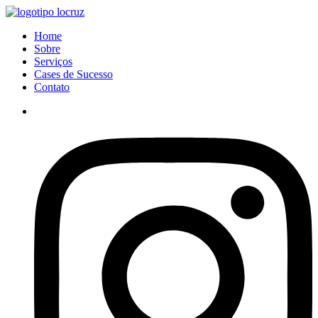
Ir
para
Menu
Home
o
Sobre
conteúdo
Serviços
Cases de Sucesso
Contato