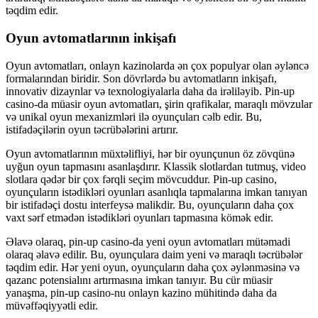
təqdim edir.
Oyun avtomatlarının inkişafı
Oyun avtomatları, onlayn kazinolarda ən çox populyar olan əyləncə
formalarından biridir. Son dövrlərdə bu avtomatların inkişafı,
innovativ dizaynlar və texnologiyalarla daha da irəliləyib. Pin-up
casino-da müasir oyun avtomatları, şirin qrafikalar, maraqlı mövzular
və unikal oyun mexanizmləri ilə oyunçuları cəlb edir. Bu,
istifadəçilərin oyun təcrübələrini artırır.
Oyun avtomatlarının müxtəlifliyi, hər bir oyunçunun öz zövqünə
uyğun oyun tapmasını asanlaşdırır. Klassik slotlardan tutmuş, video
slotlara qədər bir çox fərqli seçim mövcuddur. Pin-up casino,
oyunçuların istədikləri oyunları asanlıqla tapmalarına imkan tanıyan
bir istifadəçi dostu interfeysə malikdir. Bu, oyunçuların daha çox
vaxt sərf etmədən istədikləri oyunları tapmasına kömək edir.
Əlavə olaraq, pin-up casino-da yeni oyun avtomatları mütəmadi
olaraq əlavə edilir. Bu, oyunçulara daim yeni və maraqlı təcrübələr
təqdim edir. Hər yeni oyun, oyunçuların daha çox əylənməsinə və
qazanc potensialını artırmasına imkan tanıyır. Bu cür müasir
yanaşma, pin-up casino-nu onlayn kazino mühitində daha da
müvəffəqiyyətli edir.